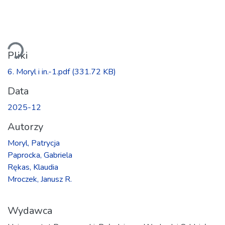
owanie...
Pliki
6. Moryl i in.-1.pdf
(331.72 KB)
Data
2025-12
Autorzy
Moryl, Patrycja
Paprocka, Gabriela
Rękas, Klaudia
Mroczek, Janusz R.
Wydawca