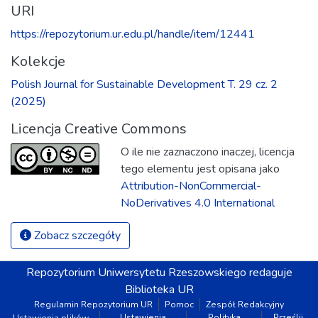
URI
https://repozytorium.ur.edu.pl/handle/item/12441
Kolekcje
Polish Journal for Sustainable Development T. 29 cz. 2
(2025)
Licencja Creative Commons
O ile nie zaznaczono inaczej, licencja
tego elementu jest opisana jako
Attribution-NonCommercial-
NoDerivatives 4.0 International
Zobacz szczegóły
Repozytorium
Uniwersytetu Rzeszowskiego
redaguje
Biblioteka UR
Regulamin Repozytorium UR
Pomoc
Zespół Redakcyjny
Ustawienia
Polityka
Prześlij