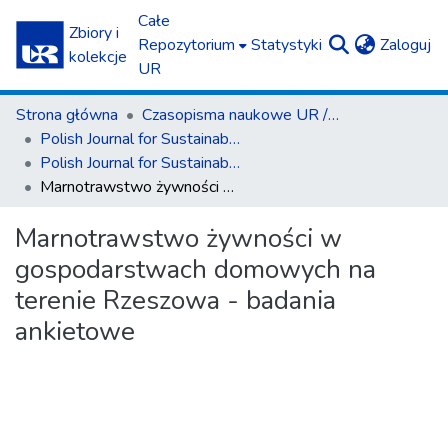
Całe
Zbiory i
(c
Repozytorium
Statystyki
Zaloguj
kolekcje
UR
Strona główna
Czasopisma naukowe UR / Scientific Journals
Polish Journal for Sustainable Development
Polish Journal for Sustainable Development T. 29 cz. 2 (2025)
Marnotrawstwo żywności w gospodarstwach domowych na terenie Rzeszowa - badania ankietowe
Marnotrawstwo żywności w
gospodarstwach domowych na
terenie Rzeszowa - badania
ankietowe