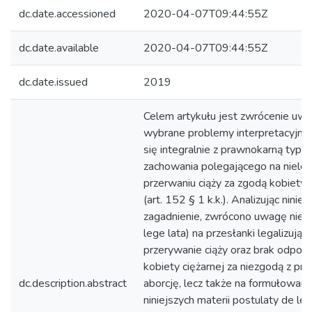
dc.date.accessioned
2020-04-07T09:44:55Z
dc.date.available
2020-04-07T09:44:55Z
dc.date.issued
2019
Celem artykułu jest zwrócenie uwa
wybrane problemy interpretacyjne,
się integralnie z prawnokarną typiz
zachowania polegającego na niele
przerwaniu ciąży za zgodą kobiety c
(art. 152 § 1 k.k.). Analizując niniej
zagadnienie, zwrócono uwagę nie t
lege lata) na przesłanki legalizując
przerywanie ciąży oraz brak odpowi
kobiety ciężarnej za niezgodą z p
dc.description.abstract
aborcję, lecz także na formułowan
niniejszych materii postulaty de le