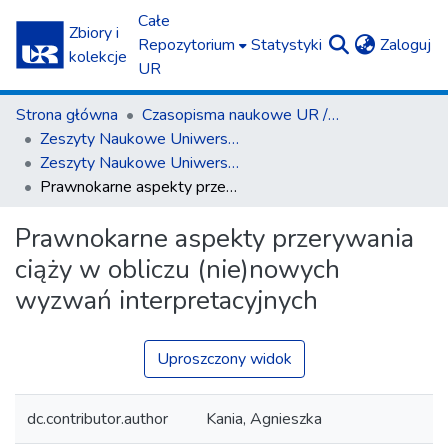
Całe
Zbiory i
(c
Repozytorium
Statystyki
Zaloguj
kolekcje
UR
Strona główna
Czasopisma naukowe UR / Scientific Journals
Zeszyty Naukowe Uniwersytetu Rzeszowskiego. Seria Prawnicza. Prawo
Zeszyty Naukowe Uniwersytetu Rzeszowskiego. Seria Prawnicza. Prawo 25 (2019)
Prawnokarne aspekty przerywania ciąży w obliczu (nie)nowych wyzwań interpretacyjnych
Prawnokarne aspekty przerywania
ciąży w obliczu (nie)nowych
wyzwań interpretacyjnych
Uproszczony widok
dc.contributor.author
Kania, Agnieszka