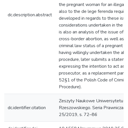
the pregnant woman for an illegal a
also to the de lege ferenda requi
dc.description.abstract
developed in regards to these issue
considerations undertaken in the art
is also an analysis of the issue of 
cross-border abortion, as well as o
criminal law status of a pregnant
having willingly undertaken the abo
procedure, later submits a statem
expressing the intention to act as a
prosecutor, as a replacement party 
52§1 of the Polish Code of Crimina
Procedure).
Zeszyty Naukowe Uniwersytetu
dc.identifier.citation
Rzeszowskiego. Seria Prawnicza. P
25/2019, s. 72–86