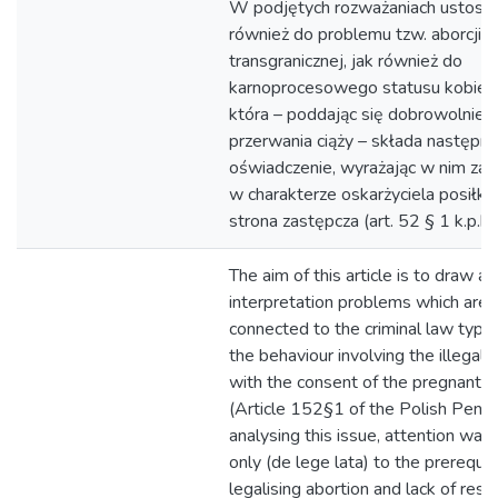
W podjętych rozważaniach ustosu
również do problemu tzw. aborcji
transgranicznej, jak również do
karnoprocesowego statusu kobiety 
która – poddając się dobrowolnie 
przerwania ciąży – składa następni
oświadczenie, wyrażając w nim zami
w charakterze oskarżyciela posiłk
strona zastępcza (art. 52 § 1 k.p.k.)
The aim of this article is to draw at
interpretation problems which are i
connected to the criminal law typifi
the behaviour involving the illegal a
with the consent of the pregnant
(Article 152§1 of the Polish Penal
analysing this issue, attention was
only (de lege lata) to the prerequis
legalising abortion and lack of respo