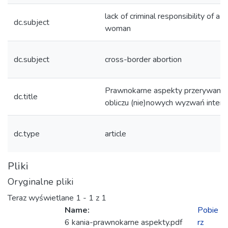
lack of criminal responsibility of a 
dc.subject
woman
dc.subject
cross-border abortion
Prawnokarne aspekty przerywania 
dc.title
obliczu (nie)nowych wyzwań interp
dc.type
article
Pliki
Oryginalne pliki
Teraz wyświetlane
1 - 1 z 1
Name:
Pobie
6 kania-prawnokarne aspekty.pdf
rz