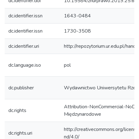
dc.identifier.doi
10.15584/znurprawo.2019.25.6
dc.identifier.issn
1643-0484
dc.identifier.issn
1730-3508
dc.identifier.uri
http://repozytorium.ur.edu.pl/hand
dc.language.iso
pol
dc.publisher
Wydawnictwo Uniwersytetu Rzes
Attribution-NonCommercial-NoDeri
dc.rights
Międzynarodowe
http://creativecommons.org/licens
dc.rights.uri
nd/4.0/