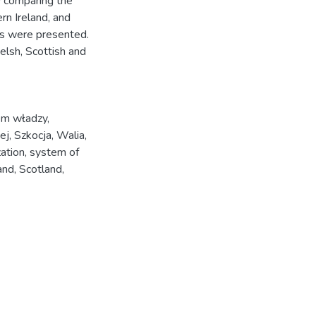
y comparing the
ern Ireland, and
ons were presented.
elsh, Scottish and
em władzy
,
ej
,
Szkocja
,
Walia
,
zation
,
system of
and
,
Scotland
,