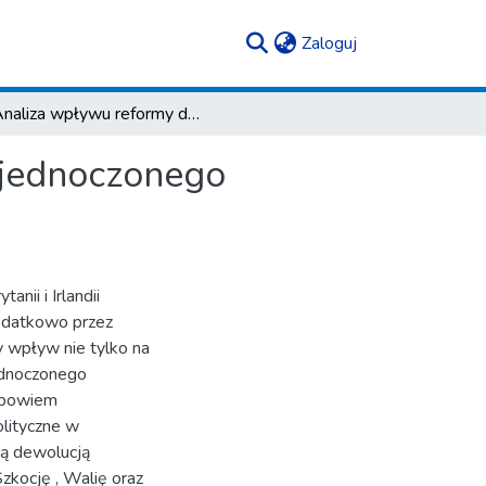
(current)
Zaloguj
Analiza wpływu reformy dewolucyjnej na kształt Zjednoczonego Królestwa Wielkiej Brytanii i Irlandii Północnej
Zjednoczonego
ii i Irlandii
dodatkowo przez
 wpływ nie tylko na
jednoczonego
a bowiem
olityczne w
ą dewolucją
Szkocję , Walię oraz