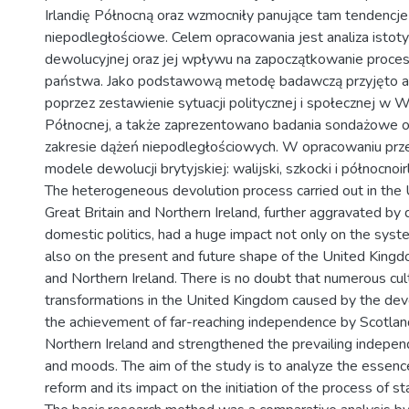
Irlandię Północną oraz wzmocniły panujące tam tendencje 
niepodległościowe. Celem opracowania jest analiza istot
dewolucyjnej oraz jej wpływu na zapoczątkowanie procesu
państwa. Jako podstawową metodę badawczą przyjęto a
poprzez zestawienie sytuacji politycznej i społecznej w Walii
Północnej, a także zaprezentowano badania sondażowe opi
zakresie dążeń niepodległościowych. W opracowaniu prz
modele dewolucji brytyjskiej: walijski, szkocki i północnoir
The heterogeneous devolution process carried out in the
Great Britain and Northern Ireland, further aggravated by 
domestic politics, had a huge impact not only on the syst
also on the present and future shape of the United Kingdo
and Northern Ireland. There is no doubt that numerous cult
transformations in the United Kingdom caused by the dev
the achievement of far-reaching independence by Scotla
Northern Ireland and strengthened the prevailing indepe
and moods. The aim of the study is to analyze the essenc
reform and its impact on the initiation of the process of st