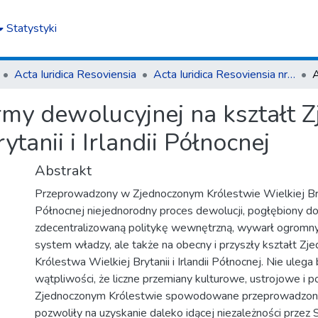
Statystyki
Acta Iuridica Resoviensia
Acta Iuridica Resoviensia nr 4 (39) 2022
my dewolucyjnej na kształt 
tanii i Irlandii Północnej
Abstrakt
Przeprowadzony w Zjednoczonym Królestwie Wielkiej Brytan
Północnej niejednorodny proces dewolucji, pogłębiony 
zdecentralizowaną politykę wewnętrzną, wywarł ogromny
system władzy, ale także na obecny i przyszły kształt Z
Królestwa Wielkiej Brytanii i Irlandii Północnej. Nie uleg
wątpliwości, że liczne przemiany kulturowe, ustrojowe i p
Zjednoczonym Królestwie spowodowane przeprowadzon
pozwoliły na uzyskanie daleko idącej niezależności przez 