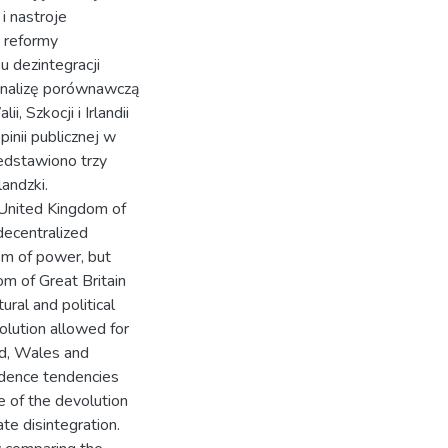
i nastroje
y reformy
 dezintegracji
nalizę porównawczą
, Szkocji i Irlandii
nii publicznej w
edstawiono trzy
landzki.
 United Kingdom of
decentralized
em of power, but
m of Great Britain
ural and political
olution allowed for
nd, Wales and
ndence tendencies
e of the devolution
ate disintegration.