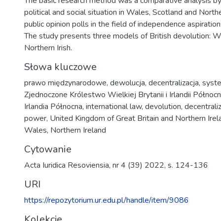
The basic research method was a comparative analysis b
political and social situation in Wales, Scotland and North
public opinion polls in the field of independence aspirati
The study presents three models of British devolution: W
Northern Irish.
Słowa kluczowe
prawo międzynarodowe
,
dewolucja
,
decentralizacja
,
syst
Zjednoczone Królestwo Wielkiej Brytanii i Irlandii Północn
Irlandia Północna
,
international law
,
devolution
,
decentrali
power
,
United Kingdom of Great Britain and Northern Irel
Wales
,
Northern Ireland
Cytowanie
Acta Iuridica Resoviensia, nr 4 (39) 2022, s. 124-136
URI
https://repozytorium.ur.edu.pl/handle/item/9086
Kolekcje