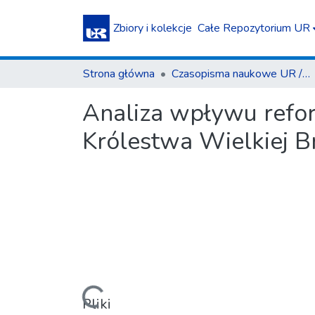
Zbiory i kolekcje
Całe Repozytorium UR
Strona główna
Czasopisma naukowe UR / Scientific Journals
Analiza wpływu refor
Królestwa Wielkiej Bry
Ładowanie...
Pliki