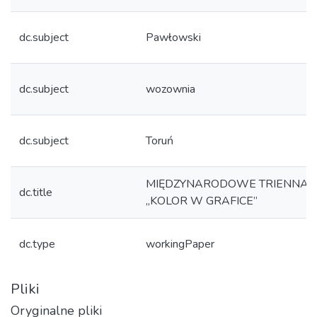
dc.subject
Pawłowski
dc.subject
wozownia
dc.subject
Toruń
MIĘDZYNARODOWE TRIENNALE
dc.title
„KOLOR W GRAFICE”
dc.type
workingPaper
Pliki
Oryginalne pliki