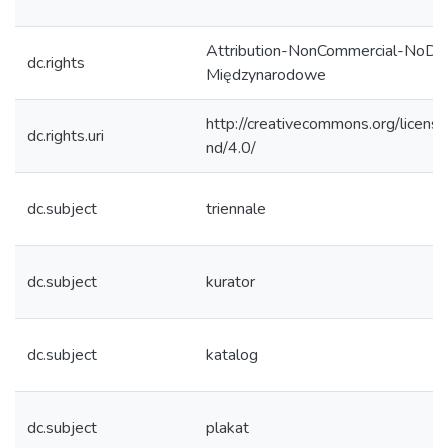
Attribution-NonCommercial-NoDeri
dc.rights
Międzynarodowe
http://creativecommons.org/licens
dc.rights.uri
nd/4.0/
dc.subject
triennale
dc.subject
kurator
dc.subject
katalog
dc.subject
plakat