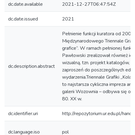
dc.date.available
2021-12-27T06:47:54Z
dc.date.issued
2021
Pełnienie funkcji kuratora od 2003
Międzynarodowego Triennale Grafi
grafice”. W ramach pełnionej funkc
Pawłowski zrealizował również ide
wizualną, tzn. projekt katalogów, p
dc.description.abstract
zaproszeń do poszczególnych edyc
wydarzenia.Triennale Grafiki „Kolor
to najstarsza cykliczna impreza art
galerii Wozownia – odbywa się od 
80. XX w.
dc.identifier.uri
http://repozytorium.ur.edu.pl/hand
dc.language.iso
pol