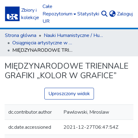
Całe
Zbiory i
(c
Repozytorium
Statystyki
Zaloguj
kolekcje
UR
Strona główna
Nauki Humanistyczne / Humanities
Osiągnięcia artystyczne w zakresie sztuk plastycznych (NH) / Artistic achievements in the field of fine arts (H)
MIĘDZYNARODOWE TRIENNALE GRAFIKI „KOLOR W GRAFICE”
MIĘDZYNARODOWE TRIENNALE
GRAFIKI „KOLOR W GRAFICE”
Uproszczony widok
dc.contributor.author
Pawlowski, Miroslaw
dc.date.accessioned
2021-12-27T06:47:54Z