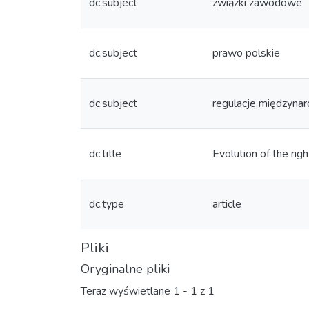
dc.subject
związki zawodowe
dc.subject
prawo polskie
dc.subject
regulacje międzyna
dc.title
Evolution of the righ
dc.type
article
Pliki
Oryginalne pliki
Teraz wyświetlane
1 - 1 z 1