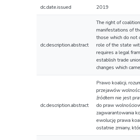
dc.date.issued
2019
The right of coaliti
manifestations of th
those which do not o
dc.description.abstract
role of the state wi
requires a legal fra
establish trade unio
changes which came i
Prawo koalicji, rozu
przejawów wolności z
źródłem nie jest pr
dc.description.abstract
do praw wolnościowy
zagwarantowania kon
ewolucję prawa koa
ostatnie zmiany, któ