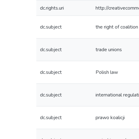
dc.rights.uri
http://creativecomm
dc.subject
the right of coalition
dc.subject
trade unions
dc.subject
Polish law
dc.subject
international regulat
dc.subject
prawo koalicji