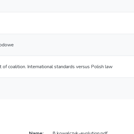
rodowe
t of coalition. International standards versus Polish law
Name:
8 kowalczyk-evolution.pdf