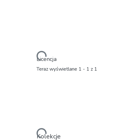
Ładowanie...
Licencja
Teraz wyświetlane
1 - 1 z 1
Ładowanie...
Kolekcje