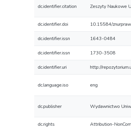
dc.identifier.citation
Zeszyty Naukowe Un
dc.identifier.doi
10.15584/znurpraw
dc.identifier.issn
1643-0484
dc.identifier.issn
1730-3508
dc.identifier.uri
http://repozytorium
dc.language.iso
eng
dc.publisher
Wydawnictwo Uniw
dc.rights
Attribution-NonCom