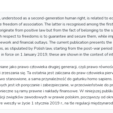
on, understood as a second-generation human right, is related to eq
e freedom of association. The latter is recognised among the firs
riginate from positive law but from the fact of belonging to the
th respect to freedoms is to guarantee and secure them, while im
mework and financial outlays. The current publication presents the 
ns, as stipulated by Polish law, starting from the post-war period
n force on 1 January 2019; these are shown in the context of int
miane jako prawo człowieka drugiej generacji, czyli prawo równoś
rzeszania się. Ta ostatnia jest zaliczana do praw człowieka pierw
awo stanowione, a sama przynależność do gatunku homo sapiens.
ch jest ich poręczanie i zabezpieczanie, w przeciwieństwie do 
ieczne są ramy prawne i nakłady finansowe. W niniejszej publika
licji związków zawodowych w prawie polskim, począwszy od ok
re weszły w życie 1 stycznia 2019 r., na tle regulacji międzynaro