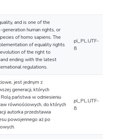
uality, and is one of the
t-generation human rights, or
 species of homo sapiens. The
pl_PL.UTF-
plementation of equality rights
8
evolution of the right to
 and ending with the latest
ernational regulations.
ciowe, jest jednym z
szej generacji, których
 Rolą państwa w odniesieniu
pl_PL.UTF-
praw równościowych, do których
8
cji autorka przedstawia
resu powojennego aż po
dowych.