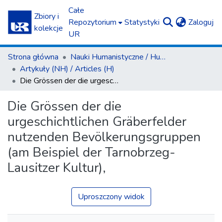
Całe
Zbiory i
(c
Repozytorium
Statystyki
Zaloguj
kolekcje
UR
Strona główna
Nauki Humanistyczne / Humanities
Artykuły (NH) / Articles (H)
Die Grössen der die urgeschichtlichen Gräberfelder nutzenden Bevölkerungsgruppen (am Beispiel der Tarnobrzeg-Lausitzer Kultur),
Die Grössen der die
urgeschichtlichen Gräberfelder
nutzenden Bevölkerungsgruppen
(am Beispiel der Tarnobrzeg-
Lausitzer Kultur),
Uproszczony widok