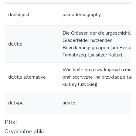
dc.subject
paleodemography
Die Grössen der die urgeschichtlic
Gräberfelder nutzenden
dc.title
Bevölkerungsgruppen (am Beispiel
Tarnobrzeg-Lausitzer Kultur),
Wielkości grup użytkujących cmen
dc.title.alternative
prahistoryczne (na przykładzie tarn
kultury łuzyckiej)
dc.type
article
Pliki
Oryginalne pliki