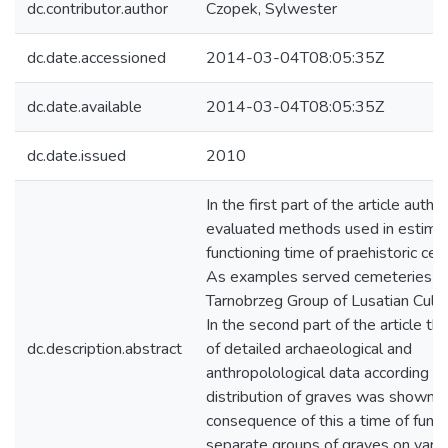
dc.contributor.author
Czopek, Sylwester
dc.date.accessioned
2014-03-04T08:05:35Z
dc.date.available
2014-03-04T08:05:35Z
dc.date.issued
2010
In the first part of the article author 
evaluated methods used in estimat
functioning time of praehistoric ce
As examples served cemeteries o
Tarnobrzeg Group of Lusatian Cultur
In the second part of the article th
dc.description.abstract
of detailed archaeological and
anthropolological data according to
distribution of graves was shown. I
consequence of this a time of funct
separate groups of graves on vari