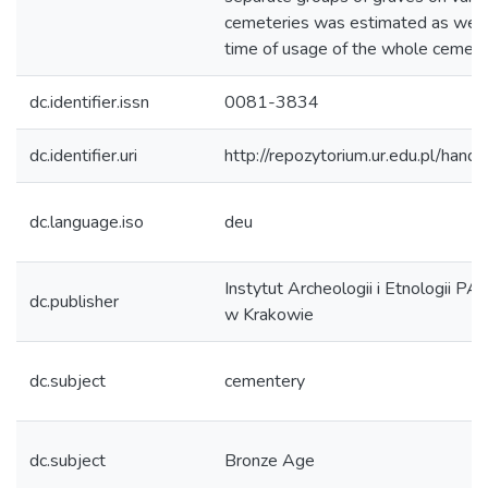
cemeteries was estimated as well
time of usage of the whole cemete
dc.identifier.issn
0081-3834
dc.identifier.uri
http://repozytorium.ur.edu.pl/hand
dc.language.iso
deu
Instytut Archeologii i Etnologii PA
dc.publisher
w Krakowie
dc.subject
cementery
dc.subject
Bronze Age