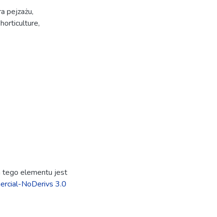
ra pejzażu
,
,
horticulture
,
ja tego elementu jest
rcial-NoDerivs 3.0