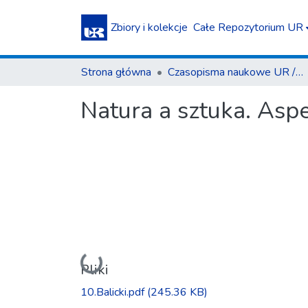
Zbiory i kolekcje
Całe Repozytorium UR
Strona główna
Czasopisma naukowe UR / Scientific Journals
Natura a sztuka. Asp
Ładowanie...
Pliki
10.Balicki.pdf
(245.36 KB)