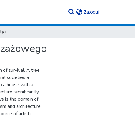
(current)
Zaloguj
Natura a sztuka. Aspekty i dylematy malarstwa pejzażowego
ejzażowego
 of survival. A tree
ral societies a
o a house with a
cture, significantly
s is the domain of
ism and architecture,
urce of artistic