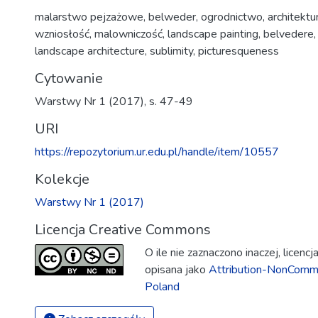
malarstwo pejzażowe
,
belweder
,
ogrodnictwo
,
architektu
wzniosłość
,
malowniczość
,
landscape painting
,
belvedere
landscape architecture
,
sublimity
,
picturesqueness
Cytowanie
Warstwy Nr 1 (2017), s. 47-49
URI
https://repozytorium.ur.edu.pl/handle/item/10557
Kolekcje
Warstwy Nr 1 (2017)
Licencja Creative Commons
O ile nie zaznaczono inaczej, licenc
opisana jako
Attribution-NonComme
Poland