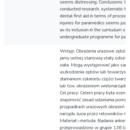
seems distressing. Conclusions: In t
conducted research, systematic trai
dental first aid in terms of proceed
injuries for paramedics seems justi
as its inclusion in the curriculum of
undergraduate programme for para
Wstęp: Obrażenia urazowe zębów i
jamy ustnej stanowią stały odset
ciała. Mogą występować jako sam
uszkodzenia zębów lub towarzysz
złamaniom szkieletu części twarzo
lub tzw. obrażeniom wielonarządow
Cel pracy: Celem pracy była ocena 
znajomość zasad udzielania pomoc
przypadkach urazowych obrażeń z
narządu żucia przez ratowników me
Materiał i metoda: Badania ankiet
przeprowadzono w grupie 138 lo