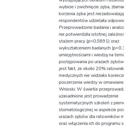
występujących obrażeń i uszkodze
wybicie i zwichnięcie zęba, złamani
korzenia zęba jest niezadowalając
respondentów udzielała odpowiedzi 
Przeprowadzone badania i analiza 
nie potwierdziła istotnej zależnoś
stażem pracy (p=0,5891) oraz
wykształceniem badanych (p=0,109
umiejętnościami i wiedzą na temat
postępowania po urazach zębów. 
jest fakt, że około 20% ratownik
medycznych nie widziało konieczno
poszerzenia wiedzy w omawianej 
Wnioski: W świetle przeprowadzo
uzasadnione jest prowadzenie
systematycznych szkoleń z pierw
stomatologicznej w aspekcie pos
urazach zębów dla ratowników me
oraz włączenia ich do programu st