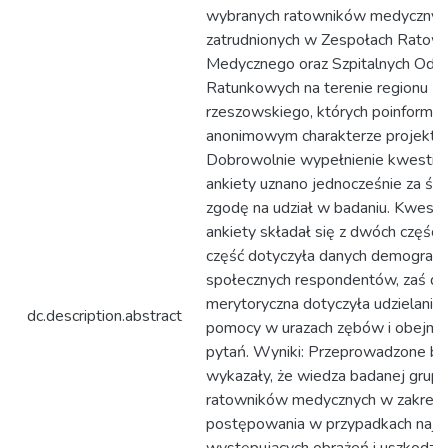
wybranych ratowników medycznyc
zatrudnionych w Zespołach Ratow
Medycznego oraz Szpitalnych Oddz
Ratunkowych na terenie regionu
rzeszowskiego, których poinformo
anonimowym charakterze projektu.
Dobrowolnie wypełnienie kwestion
ankiety uznano jednocześnie za ś
zgodę na udział w badaniu. Kwesti
ankiety składał się z dwóch części
część dotyczyła danych demografi
społecznych respondentów, zaś dr
merytoryczna dotyczyła udzielania 
dc.description.abstract
pomocy w urazach zębów i obejm
pytań. Wyniki: Przeprowadzone ba
wykazały, że wiedza badanej grupy
ratowników medycznych w zakresi
postępowania w przypadkach najcz