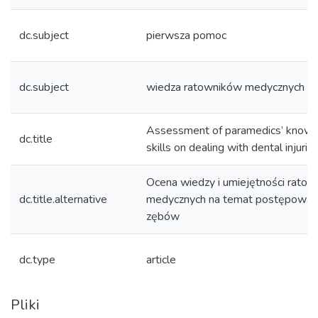
dc.subject
pierwsza pomoc
dc.subject
wiedza ratowników medycznych
Assessment of paramedics’ knowl
dc.title
skills on dealing with dental injurie
Ocena wiedzy i umiejętności rato
dc.title.alternative
medycznych na temat postępowani
zębów
dc.type
article
Pliki