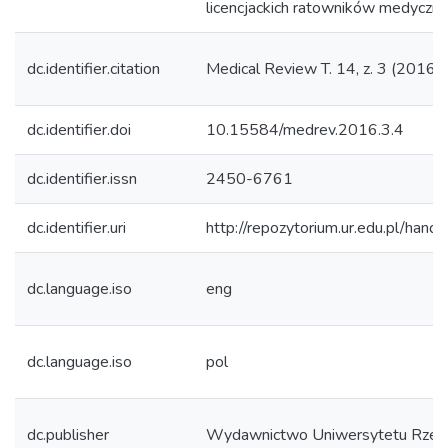
licencjackich ratowników medyczny
dc.identifier.citation
Medical Review T. 14, z. 3 (2016)
dc.identifier.doi
10.15584/medrev.2016.3.4
dc.identifier.issn
2450-6761
dc.identifier.uri
http://repozytorium.ur.edu.pl/hand
dc.language.iso
eng
dc.language.iso
pol
dc.publisher
Wydawnictwo Uniwersytetu Rzes