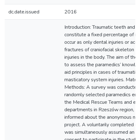
dc.date.issued
2016
Introduction: Traumatic teeth and m
constitute a fixed percentage of inj
occur as only dental injuries or ac
fractures of craniofacial skeleton o
injuries in the body. The aim of th
to assess the paramedics’ knowledg
aid principles in cases of traumatic
masticatory system injuries. Materi
Methods: A survey was conducte
randomly selected paramedics emp
the Medical Rescue Teams and e
departments in Rzeszów region, 
informed about the anonymous natu
project. A voluntarily completed q
was simultaneously assumed an i
consent to participate in the study.