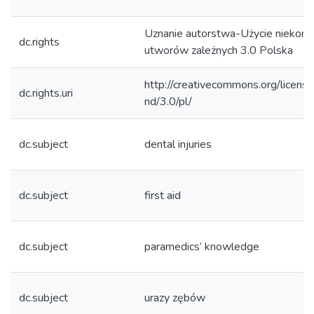
Uznanie autorstwa-Użycie niekom
dc.rights
utworów zależnych 3.0 Polska
http://creativecommons.org/licens
dc.rights.uri
nd/3.0/pl/
dc.subject
dental injuries
dc.subject
first aid
dc.subject
paramedics’ knowledge
dc.subject
urazy zębów