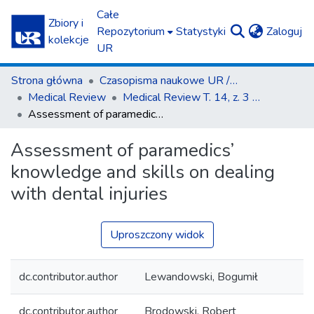
Całe
Zbiory i
(c
Repozytorium
Statystyki
Zaloguj
kolekcje
UR
Strona główna
Czasopisma naukowe UR / Scientific Journals
Medical Review
Medical Review T. 14, z. 3 (2016)
Assessment of paramedics’ knowledge and skills on dealing with dental injuries
Assessment of paramedics’
knowledge and skills on dealing
with dental injuries
Uproszczony widok
dc.contributor.author
Lewandowski, Bogumił
dc.contributor.author
Brodowski, Robert