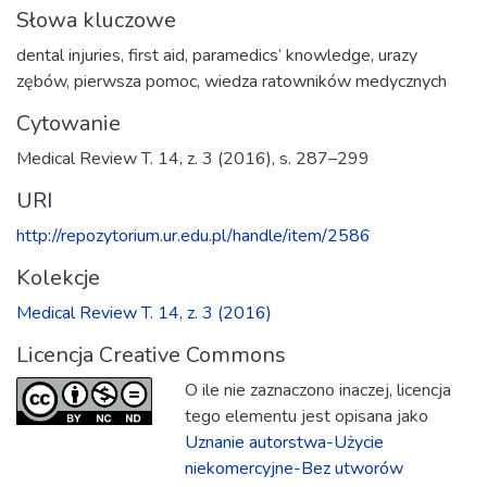
Słowa kluczowe
dental injuries
,
first aid
,
paramedics’ knowledge
,
urazy
zębów
,
pierwsza pomoc
,
wiedza ratowników medycznych
Cytowanie
Medical Review T. 14, z. 3 (2016), s. 287–299
URI
http://repozytorium.ur.edu.pl/handle/item/2586
Kolekcje
Medical Review T. 14, z. 3 (2016)
Licencja Creative Commons
O ile nie zaznaczono inaczej, licencja
tego elementu jest opisana jako
Uznanie autorstwa-Użycie
niekomercyjne-Bez utworów