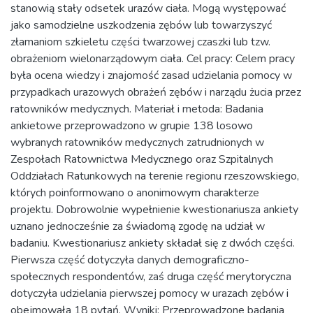
stanowią stały odsetek urazów ciała. Mogą występować
jako samodzielne uszkodzenia zębów lub towarzyszyć
złamaniom szkieletu części twarzowej czaszki lub tzw.
obrażeniom wielonarządowym ciała. Cel pracy: Celem pracy
była ocena wiedzy i znajomość zasad udzielania pomocy w
przypadkach urazowych obrażeń zębów i narządu żucia przez
ratowników medycznych. Materiał i metoda: Badania
ankietowe przeprowadzono w grupie 138 losowo
wybranych ratowników medycznych zatrudnionych w
Zespołach Ratownictwa Medycznego oraz Szpitalnych
Oddziałach Ratunkowych na terenie regionu rzeszowskiego,
których poinformowano o anonimowym charakterze
projektu. Dobrowolnie wypełnienie kwestionariusza ankiety
uznano jednocześnie za świadomą zgodę na udział w
badaniu. Kwestionariusz ankiety składał się z dwóch części.
Pierwsza część dotyczyła danych demograficzno-
społecznych respondentów, zaś druga część merytoryczna
dotyczyła udzielania pierwszej pomocy w urazach zębów i
obejmowała 18 pytań. Wyniki: Przeprowadzone badania