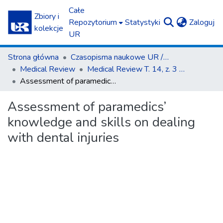
Całe
Zbiory i
(c
Repozytorium
Statystyki
Zaloguj
kolekcje
UR
Strona główna
Czasopisma naukowe UR / Scientific Journals
Medical Review
Medical Review T. 14, z. 3 (2016)
Assessment of paramedics’ knowledge and skills on dealing with dental injuries
Assessment of paramedics’
knowledge and skills on dealing
with dental injuries