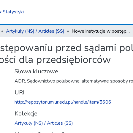
Statystyki
Artykuły (NS) / Articles (SS)
Nowe instytucje w postępowaniu przed sądami polubownymi w aspekcie ich użyteczności dla przedsiębiorców
ostępowaniu przed sądami p
ości dla przedsiębiorców
Słowa kluczowe
ADR, Sądownictwo polubowne, alternatywne sposoby r
URI
http://repozytorium.ur.edu.pl/handle/item/5606
Kolekcje
Artykuły (NS) / Articles (SS)