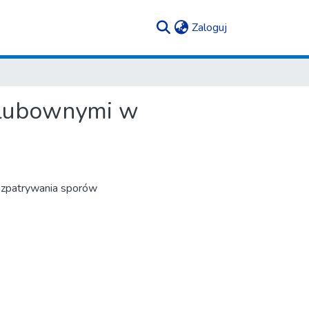
(current)
Zaloguj
olubownymi w
ozpatrywania sporów