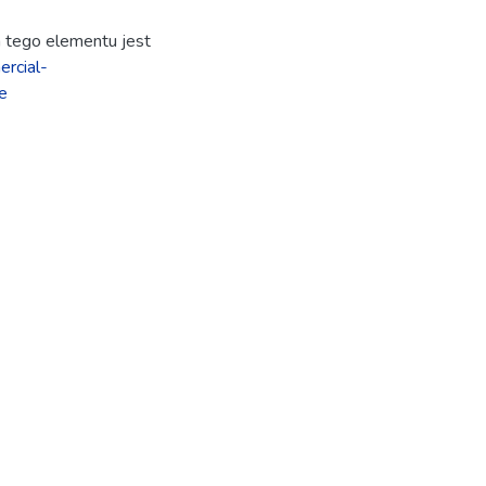
ja tego elementu jest
rcial-
e