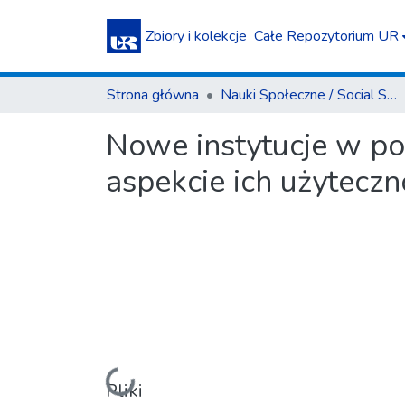
Zbiory i kolekcje
Całe Repozytorium UR
Strona główna
Nauki Społeczne / Social Sciences
Nowe instytucje w p
aspekcie ich użyteczn
Ładowanie...
Pliki