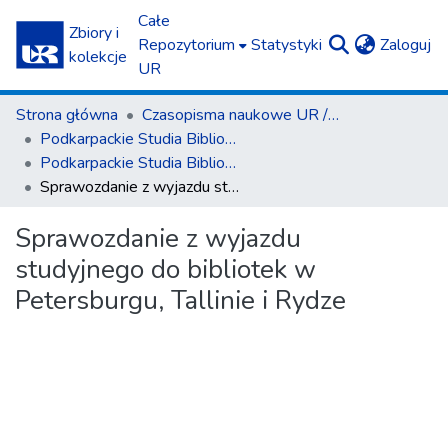
Całe
Zbiory i
(c
Repozytorium
Statystyki
Zaloguj
kolekcje
UR
Strona główna
Czasopisma naukowe UR / Scientific Journals
Podkarpackie Studia Biblioteczne
Podkarpackie Studia Biblioteczne nr 2 (2013)
Sprawozdanie z wyjazdu studyjnego do bibliotek w Petersburgu, Tallinie i Rydze
Sprawozdanie z wyjazdu
studyjnego do bibliotek w
Petersburgu, Tallinie i Rydze