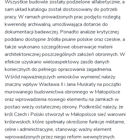
Wszystkie budowle zostały podzielone alfabetycznie, a
sam układ katalogu został dostosowany do potrzeb
pracy. W ramach prowadzonych prac podjęto rozległą
kwerendę archiwalną, umożliwiająca dotarcie do
dokumentacji badawczej. Ponadto analizie krytycznej
poddano dostępne źródła pisane polskie oraz czeskie, a
także wykonano szczegółowe obserwacje materii
architektonicznej poszczególnych założeń obronnych. W
efekcie uzyskano wieloaspektowy zasób danych
koniecznych do pełnego opracowania zagadnienia.
Wśród najważniejszych wniosków wymienić należy
znaczny wpływ Wacława II i Jana Muskaty na początki
murowanego budownictwa obronnego w Małopolsce
oraz wprowadzenia nowego elementu na zamkach w
postaci wieży ostatecznej obrony. Podkreślić należy, że
król Czech i Polski stworzył w Małopolsce sieć warowni
królewskich, które spełniały określone funkcje militarne,
celne i administracyjne, stanowiąc ważny element
wprowadzonych przez niego reform wewnętrznych.