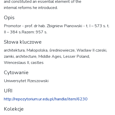
and constituted an essential element of the
internal reforms he introduced.
Opis
Promotor - prof. dr hab. Zbigniew Pianowski - t. I – 573 s. t.
II – 384 s.Razem: 957 s.
Słowa kluczowe
architektura
,
Małopolska
,
średniowiecze
,
Wacław II czeski
,
zamki
,
architecture
,
Middle Ages
,
Lesser Poland
,
Wenceslaus II
,
castles
Cytowanie
Uniwersytet Rzeszowski
URI
http://repozytorium.ur.edu.pl/handle/item/6230
Kolekcje