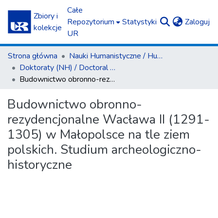
Całe
Zbiory i
(c
Repozytorium
Statystyki
Zaloguj
kolekcje
UR
Strona główna
Nauki Humanistyczne / Humanities
Doktoraty (NH) / Doctoral Theses (H)
Budownictwo obronno-rezydencjonalne Wacława II (1291-1305) w Małopolsce na tle ziem polskich. Studium archeologiczno-historyczne
Budownictwo obronno-
rezydencjonalne Wacława II (1291-
1305) w Małopolsce na tle ziem
polskich. Studium archeologiczno-
historyczne