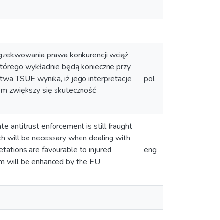
zekwowania prawa konkurencji wciąż
którego wykładnie będą konieczne przy
a TSUE wynika, iż jego interpretacje
pol
om zwiększy się skuteczność
e antitrust enforcement is still fraught
ich will be necessary when dealing with
etations are favourable to injured
eng
tem will be enhanced by the EU