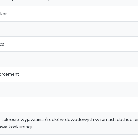
kar
ce
forcement
 zakresie wyjawiania środków dowodowych w ramach dochodze
awa konkurencji