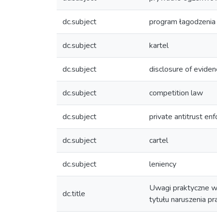
dc.subject
program łagodzenia 
dc.subject
kartel
dc.subject
disclosure of eviden
dc.subject
competition law
dc.subject
private antitrust en
dc.subject
cartel
dc.subject
leniency
Uwagi praktyczne w
dc.title
tytułu naruszenia pr