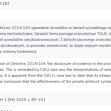
2:18Z
rektywy 2014/104 ujawnianie dowodów w ramach prywatnego eg
oma nieścisłościami. Zaradzić temu pomaga orzecznictwo TSUE, 
ch powództw odszkodowawczych. Z dotychczasowego orzecznictw
oszkodowanych, co pozwala wnioskować, że dzięki unijnym wyrok
 ochrony konkurencji.
on of Directive 2014/104, the disclosure of evidence in the privat
es. This is remedied by CJEU case law, the interpretations of wh
 It is apparent from the CJEU’s case law to date that its interpr
the conclusion that the effectiveness of the private antitrust sys
o nr 1 (54) 2024, s. 89-101