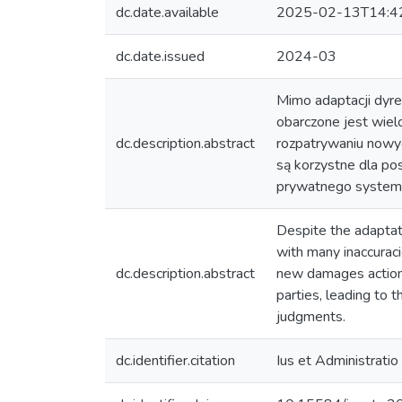
dc.date.available
2025-02-13T14:4
dc.date.issued
2024-03
Mimo adaptacji dy
obarczone jest wiel
dc.description.abstract
rozpatrywaniu nowy
są korzystne dla p
prywatnego systemu
Despite the adaptati
with many inaccuraci
dc.description.abstract
new damages actions.
parties, leading to 
judgments.
dc.identifier.citation
Ius et Administrati