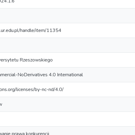
024.1.6
m.ur.edu.pl/handle/item/11354
ersytetu Rzeszowskiego
ercial-NoDerivatives 4.0 International
ons.org/licenses/by-nc-nd/4.0/
w
nie prawa konkurencji