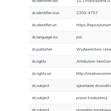
dc.identifier.doi
10.15584/iuseta.2
dc.identifier.issn
2300-4797
dc.identifier.uri
https://repozytoriu
dc.language.iso
pol
dc.publisher
Wydawnictwo Uniw
dc.rights
Attribution-NonComm
dc.rights.uri
http://creativecomm
dc.subject
ujawnianie dowodó
dc.subject
prawo konkurencji
dc.subject
prywatne egzekwowa