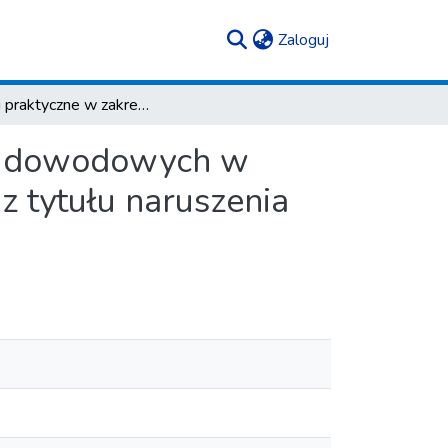
(current)
Zaloguj
Uwagi praktyczne w zakresie wyjawiania środków dowodowych w ramach dochodzenia roszczeń odszkodowawczych z tytułu naruszenia prawa konkurencji
ów dowodowych w
 tytułu naruszenia