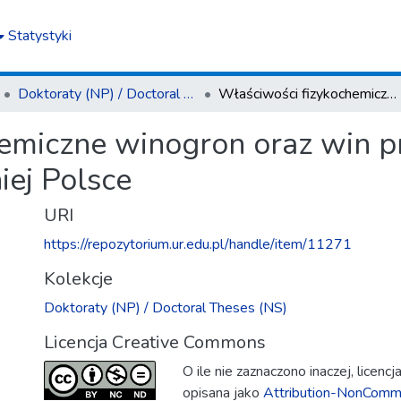
Statystyki
Doktoraty (NP) / Doctoral Theses (NS)
Właściwości fizykochemiczne winogron oraz win produkowanych w południowo-wschodniej Polsce
hemiczne winogron oraz win
ej Polsce
URI
https://repozytorium.ur.edu.pl/handle/item/11271
Kolekcje
Doktoraty (NP) / Doctoral Theses (NS)
Licencja Creative Commons
O ile nie zaznaczono inaczej, licenc
opisana jako
Attribution-NonComme