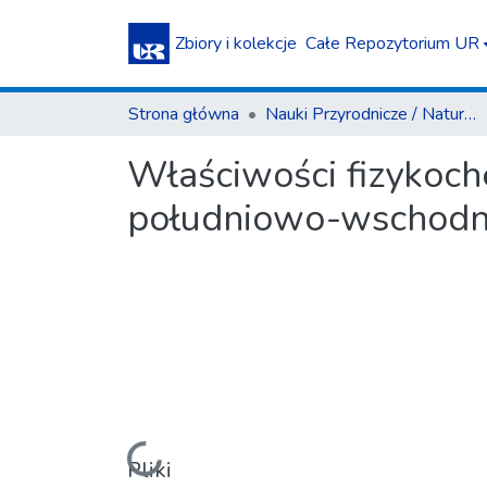
Zbiory i kolekcje
Całe Repozytorium UR
Strona główna
Nauki Przyrodnicze / Natural Sciences
Właściwości fizykoc
południowo-wschodni
Ładowanie...
Pliki