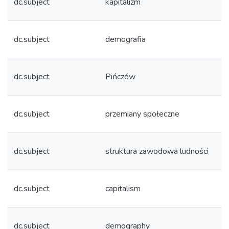
dc.subject
kapitalizm
dc.subject
demografia
dc.subject
Pińczów
dc.subject
przemiany społeczne
dc.subject
struktura zawodowa ludności
dc.subject
capitalism
dc.subject
demography