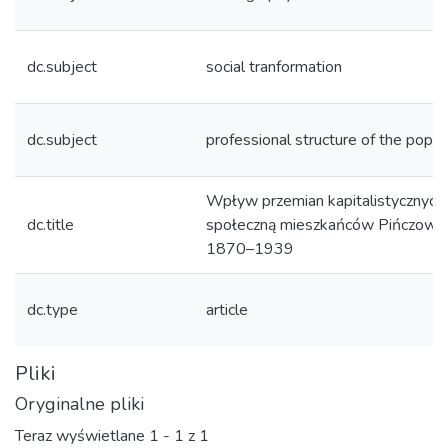
dc.subject
social tranformation
dc.subject
professional structure of the popul
Wpływ przemian kapitalistycznych 
dc.title
społeczną mieszkańców Pińczowa 
1870–1939
dc.type
article
Pliki
Oryginalne pliki
Teraz wyświetlane
1 - 1 z 1