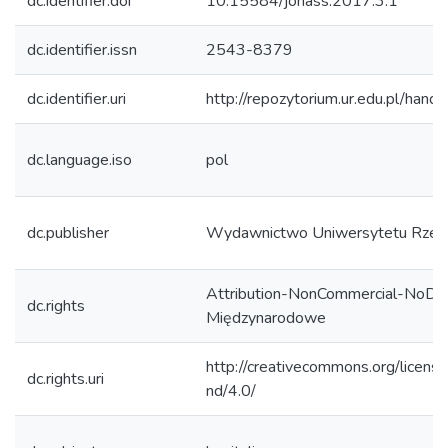
dc.identifier.doi
10.15584/johass.2017.3.1
dc.identifier.issn
2543-8379
dc.identifier.uri
http://repozytorium.ur.edu.pl/hand
dc.language.iso
pol
dc.publisher
Wydawnictwo Uniwersytetu Rzes
Attribution-NonCommercial-NoDeri
dc.rights
Międzynarodowe
http://creativecommons.org/licens
dc.rights.uri
nd/4.0/