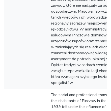
zawody, które nie nadążały za po
gospodarczym. Masowa, fabryczna
tanich wyrobów i ich wprowadzenie
regionalny zagrażały miejscowemu
rękodzielnictwu. W administracyjn
usługowym Pińczowie dominowała
urzędników, kupców oraz rzemieśln
w zmieniających się realiach ekono
zmuszeni dostosowywać wiedzę, um
asortyment do potrzeb lokalnej sp
Dyktat tradycji w cechach rzemieśl
zaczął ustępować kalkulacji ekonom
która wymagała szybkiego kształc
specjalistów.
The social and professional transfo
the inhabitants of Pinczow in the 
1939 fell under the influence of cap