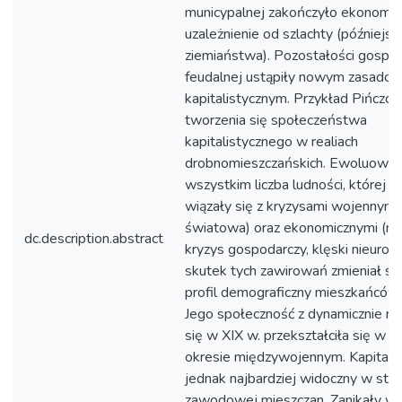
municypalnej zakończyło ekonomic
uzależnienie od szlachty (późniejs
ziemiaństwa). Pozostałości gospod
feudalnej ustąpiły nowym zasadom
kapitalistycznym. Przykład Pińczo
tworzenia się społeczeństwa
kapitalistycznego w realiach
drobnomieszczańskich. Ewoluował
wszystkim liczba ludności, której 
wiązały się z kryzysami wojennym 
światowa) oraz ekonomicznymi (m.in
dc.description.abstract
kryzys gospodarczy, klęski nieurodz
skutek tych zawirowań zmieniał si
profil demograficzny mieszkańców
Jego społeczność z dynamicznie roz
się w XIX w. przekształciła się w s
okresie międzywojennym. Kapitali
jednak najbardziej widoczny w stru
zawodowej mieszczan. Zanikały wa