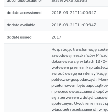
dc.contributor.author
Staszewska, Justyna
dc.date.accessioned
2018-03-21T11:00:34Z
dc.date.available
2018-03-21T11:00:34Z
dc.date.issued
2017
Rozpatrując transformację społecz
zawodową mieszkańców Pińczowa,
dokonywała się w latach 1870–1
wpływem przemian kapitalistycznyc
zwrócić uwagę na intensyfikację 
polityczno-gospodarczych. Mome
przełomowym było zapoczątkowa
r. procesu uwłaszczania chłopów, c
się z zerwaniem z dotychczasowy
społecznym. Uwolnienie miast spo
właścicieli i przekazanie ich w ręce