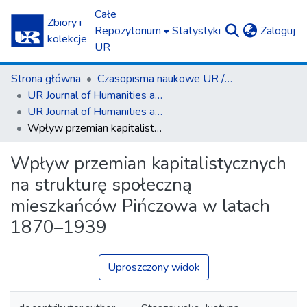
Całe
Zbiory i
(c
Repozytorium
Statystyki
Zaloguj
kolekcje
UR
Strona główna
Czasopisma naukowe UR / Scientific Journals
UR Journal of Humanities and Social Sciences
UR Journal of Humanities and Social Sciences nr 3(4)/2017
Wpływ przemian kapitalistycznych na strukturę społeczną mieszkańców Pińczowa w latach 1870–1939
Wpływ przemian kapitalistycznych
na strukturę społeczną
mieszkańców Pińczowa w latach
1870–1939
Uproszczony widok