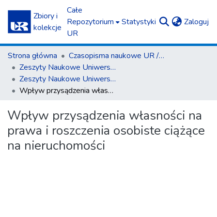
Całe
Zbiory i
(c
Repozytorium
Statystyki
Zaloguj
kolekcje
UR
Strona główna
Czasopisma naukowe UR / Scientific Journals
Zeszyty Naukowe Uniwersytetu Rzeszowskiego. Seria Prawnicza. Prawo
Zeszyty Naukowe Uniwersytetu Rzeszowskiego. Seria Prawnicza. Prawo 20 (2017)
Wpływ przysądzenia własności na prawa i roszczenia osobiste ciążące na nieruchomości
Wpływ przysądzenia własności na
prawa i roszczenia osobiste ciążące
na nieruchomości