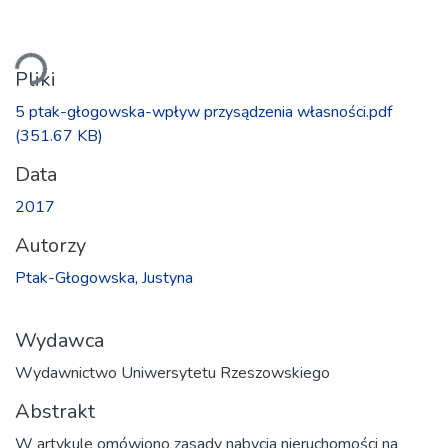
adowanie...
Pliki
5 ptak-głogowska-wpływ przysądzenia własności.pdf
(351.67 KB)
Data
2017
Autorzy
Ptak-Głogowska, Justyna
Wydawca
Wydawnictwo Uniwersytetu Rzeszowskiego
Abstrakt
W artykule omówiono zasady nabycia nieruchomości na