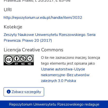
Prawnicza. Prawo, t. 20/2017, s. 83–96
URI
http://repozytorium.ur.edu.pl/handle/item/3032
Kolekcje
Zeszyty Naukowe Uniwersytetu Rzeszowskiego. Seria
Prawnicza. Prawo 20 (2017)
Licencja Creative Commons
O ile nie zaznaczono inaczej, licencja
tego elementu jest opisana jako
Uznanie autorstwa-Użycie
niekomercyjne-Bez utworów
zależnych 3.0 Polska
Zobacz szczegóły
Repozytorium
Uniwersytetu Rzeszowskiego
redaguje