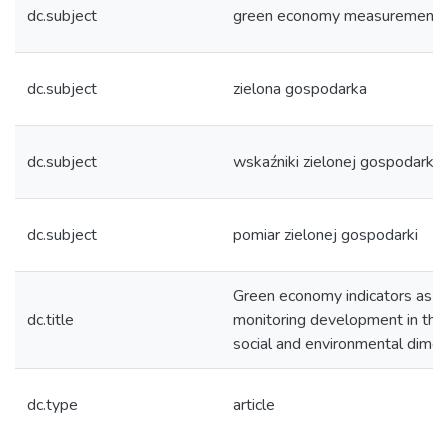
dc.subject
green economy measurement
dc.subject
zielona gospodarka
dc.subject
wskaźniki zielonej gospodarki
dc.subject
pomiar zielonej gospodarki
Green economy indicators as a
dc.title
monitoring development in the
social and environmental dime
dc.type
article