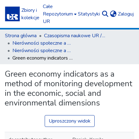
Całe
Zbiory i
(c
Repozytorium
Statystyki
Zaloguj
kolekcje
UR
Strona główna
Czasopisma naukowe UR / Scientific Journals
Nierówności społeczne a wzrost gospodarczy
Nierówności społeczne a wzrost gospodarczy z. 62(2)/2020
Green economy indicators as a method of monitoring development in the economic, social and environmental dimensions
Green economy indicators as a
method of monitoring development
in the economic, social and
environmental dimensions
Uproszczony widok