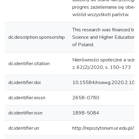
progres zazieleniania się obe
wśród wszystkich państw.
This research was financed by t
dc.description.sponsorship
Science and Higher Education o
of Poland.
Nierówności społeczne a wzro
dc.identifier.citation
z. 62(2)/2020, s. 150–173
dc.identifier.doi
10.15584/nsawg.2020.2.10
dc.identifier.eissn
2658-0780
dc.identifier.issn
1898-5084
dc.identifier.uri
http://repozytorium.ur.edu.pl/