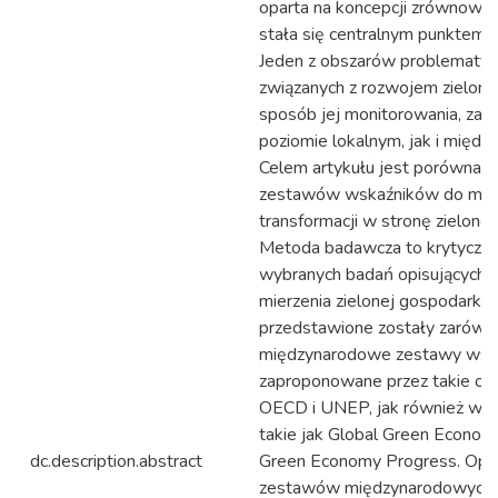
oparta na koncepcji zrównowa
stała się centralnym punktem n
Jeden z obszarów problematyc
związanych z rozwojem zielone
sposób jej monitorowania, zar
poziomie lokalnym, jak i międ
Celem artykułu jest porównan
zestawów wskaźników do mier
transformacji w stronę zielonej
Metoda badawcza to krytyczna 
wybranych badań opisujących 
mierzenia zielonej gospodarki.
przedstawione zostały zarówn
międzynarodowe zestawy wsk
zaproponowane przez takie orga
OECD i UNEP, jak również wsk
takie jak Global Green Econom
dc.description.abstract
Green Economy Progress. Opró
zestawów międzynarodowych, 