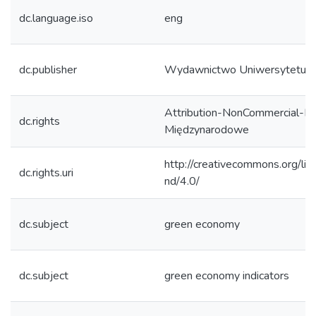
dc.language.iso
eng
dc.publisher
Wydawnictwo Uniwersytetu 
Attribution-NonCommercial-No
dc.rights
Międzynarodowe
http://creativecommons.org/lic
dc.rights.uri
nd/4.0/
dc.subject
green economy
dc.subject
green economy indicators