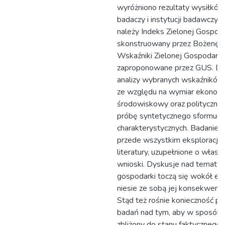
wyróżniono rezultaty wysiłków
badaczy i instytucji badawczych
należy Indeks Zielonej Gospoda
skonstruowany przez Bożenę 
Wskaźniki Zielonej Gospodarki
zaproponowane przez GUS. Do
analizy wybranych wskaźników
ze względu na wymiar ekonomic
środowiskowy oraz polityczny,
próbę syntetycznego sformułow
charakterystycznych. Badanie 
przede wszystkim eksploracji z
literatury, uzupełnione o własn
wnioski. Dyskusje nad tematyk
gospodarki toczą się wokół ef
niesie ze sobą jej konsekwent
Stąd też rośnie konieczność p
badań nad tym, aby w sposób j
zbliżony do stanu faktycznego 