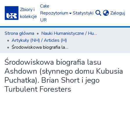
Całe
Zbiory i
(c
Repozytorium
Statystyki
Zaloguj
kolekcje
UR
Strona główna
Nauki Humanistyczne / Humanities
Artykuły (NH) / Articles (H)
Środowiskowa biografia lasu Ashdown (słynnego domu Kubusia Puchatka). Brian Short i jego Turbulent Foresters
Środowiskowa biografia lasu
Ashdown (słynnego domu Kubusia
Puchatka). Brian Short i jego
Turbulent Foresters