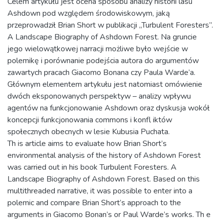
Celem artykułu jest ocena sposobu analizy historii lasu
Ashdown pod względem środowiskowym, jaką
przeprowadził Brian Short w publikacji „Turbulent Foresters”.
A Landscape Biography of Ashdown Forest. Na gruncie
jego wielowątkowej narracji możliwe było wejście w
polemikę i porównanie podejścia autora do argumentów
zawartych pracach Giacomo Bonana czy Paula Warde’a.
Głównym elementem artykułu jest natomiast omówienie
dwóch eksponowanych perspektyw – analizy wpływu
agentów na funkcjonowanie Ashdown oraz dyskusja wokół
koncepcji funkcjonowania commons i konfl iktów
społecznych obecnych w lesie Kubusia Puchata.
Th is article aims to evaluate how Brian Short’s
environmental analysis of the history of Ashdown Forest
was carried out in his book Turbulent Foresters. A
Landscape Biography of Ashdown Forest. Based on this
multithreaded narrative, it was possible to enter into a
polemic and compare Brian Short’s approach to the
arguments in Giacomo Bonan’s or Paul Warde’s works. Th e