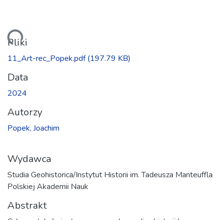
owanie...
Pliki
11_Art-rec_Popek.pdf
(197.79 KB)
Data
2024
Autorzy
Popek, Joachim
Wydawca
Studia Geohistorica/Instytut Historii im. Tadeusza Manteuffla
Polskiej Akademii Nauk
Abstrakt