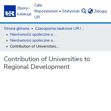
Całe
Zbiory i
(c
Repozytorium
Statystyki
Zaloguj
kolekcje
UR
Strona główna
Czasopisma naukowe UR / Scientific Journals
Nierówności społeczne a wzrost gospodarczy
Nierówności społeczne a wzrost gospodarczy z. 28 (2012)
Contribution of Universities to Regional Development
Contribution of Universities to
Regional Development