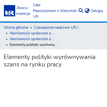
Całe
Zbiory i
(c
Repozytorium
Statystyki
Zaloguj
kolekcje
UR
Strona główna
Czasopisma naukowe UR / Scientific Journals
Nierówności społeczne a wzrost gospodarczy
Nierówności społeczne a wzrost gospodarczy z. 4 (2004)
Elementy polityki wyrównywania szans na rynku pracy
Elementy polityki wyrównywania
szans na rynku pracy