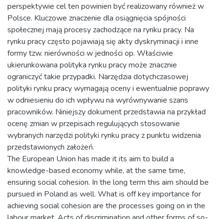
perspektywie cel ten powinien być realizowany również w
Polsce. Kluczowe znaczenie dla osiągnięcia spójności
społecznej mają procesy zachodzące na rynku pracy. Na
rynku pracy często pojawiają się akty dyskryminacji i inne
formy tzw. nierówności w jedności op. Właściwie
ukierunkowana polityka rynku pracy może znacznie
ograniczyć takie przypadki. Narzędzia dotychczasowej
polityki rynku pracy wymagają oceny i ewentualnie poprawy
w odniesieniu do ich wpływu na wyrównywanie szans
pracowników. Niniejszy dokument przedstawia na przykład
ocenę zmian w przepisach regulujących stosowanie
wybranych narzędzi polityki rynku pracy z punktu widzenia
przedstawionych założeń.
The European Union has made it its aim to build a
knowledge-based economy while, at the same time,
ensuring social cohesion. In the long term this aim should be
pursued in Poland as well. What is off key importance for
achieving social cohesion are the processes going on in the
labour market. Acts of discrimination and other forms of so-