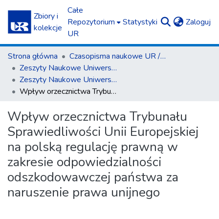
Całe
Zbiory i
(c
Repozytorium
Statystyki
Zaloguj
kolekcje
UR
Strona główna
Czasopisma naukowe UR / Scientific Journals
Zeszyty Naukowe Uniwersytetu Rzeszowskiego. Seria Prawnicza. Prawo
Zeszyty Naukowe Uniwersytetu Rzeszowskiego. Seria Prawnicza. Prawo 13 (2013)
Wpływ orzecznictwa Trybunału Sprawiedliwości Unii Europejskiej na polską regulację prawną w zakresie odpowiedzialności odszkodowawczej państwa za naruszenie prawa unijnego
Wpływ orzecznictwa Trybunału
Sprawiedliwości Unii Europejskiej
na polską regulację prawną w
zakresie odpowiedzialności
odszkodowawczej państwa za
naruszenie prawa unijnego