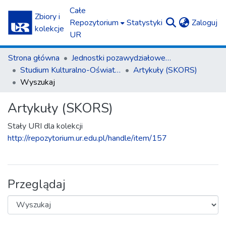
Całe
Zbiory i
(c
Repozytorium
Statystyki
Zaloguj
kolekcje
UR
Strona główna
Jednostki pozawydziałowe / Interfaculty Units
Studium Kulturalno-Oświatowe "Resovia Saltans" / Cultural and Educational Center "Resovia Saltans"
Artykuły (SKORS)
Wyszukaj
Artykuły (SKORS)
Stały URI dla kolekcji
http://repozytorium.ur.edu.pl/handle/item/157
Przeglądaj