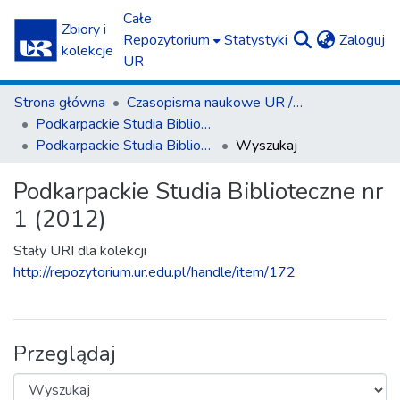
Całe
Zbiory i
(c
Repozytorium
Statystyki
Zaloguj
kolekcje
UR
Strona główna
Czasopisma naukowe UR / Scientific Journals
Podkarpackie Studia Biblioteczne
Podkarpackie Studia Biblioteczne nr 1 (2012)
Wyszukaj
Podkarpackie Studia Biblioteczne nr
1 (2012)
Stały URI dla kolekcji
http://repozytorium.ur.edu.pl/handle/item/172
Przeglądaj