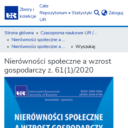
Całe
Zbiory i
(c
Repozytorium
Statystyki
Zaloguj
kolekcje
UR
Strona główna
Czasopisma naukowe UR / Scientific Journals
Nierówności społeczne a wzrost gospodarczy
Nierówności społeczne a wzrost gospodarczy z. 61(1)/2020
Wyszukaj
Nierówności społeczne a wzrost
gospodarczy z. 61(1)/2020