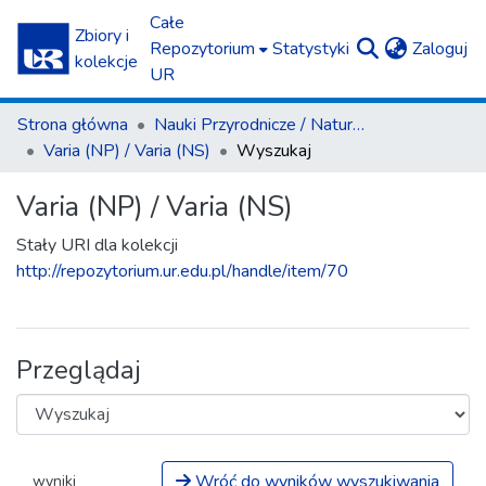
Całe
Zbiory i
(c
Repozytorium
Statystyki
Zaloguj
kolekcje
UR
Strona główna
Nauki Przyrodnicze / Natural Sciences
Varia (NP) / Varia (NS)
Wyszukaj
Varia (NP) / Varia (NS)
Stały URI dla kolekcji
http://repozytorium.ur.edu.pl/handle/item/70
Przeglądaj
Wróć do wyników wyszukiwania
wyniki