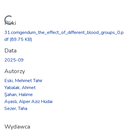
Ładowanie...
Pliki
31.corrigendum_the_effect_of_different_blood_groups_0.p
df
(89.75 KB)
Data
2025-09
Autorzy
Eski, Mehmet Tahir
Yabalak, Ahmet
Şahan, Halime
Ayaslı, Alper Aziz Hüdai
Sezer, Taha
Wydawca