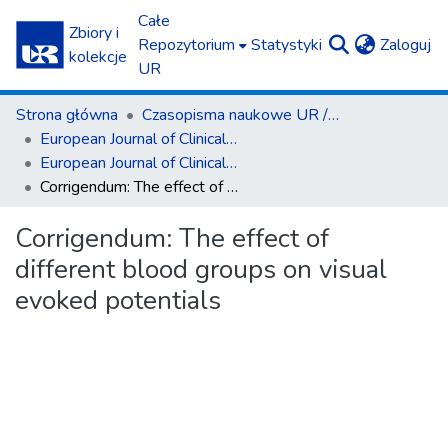
Całe
Zbiory i
(c
Repozytorium
Statystyki
Zaloguj
kolekcje
UR
Strona główna
Czasopisma naukowe UR / Scientific Journals
European Journal of Clinical and Experimental Medicine
European Journal of Clinical and Experimental Medicine T.23, z. 3 (2025)
Corrigendum: The effect of different blood groups on visual evoked potentials
Corrigendum: The effect of
different blood groups on visual
evoked potentials