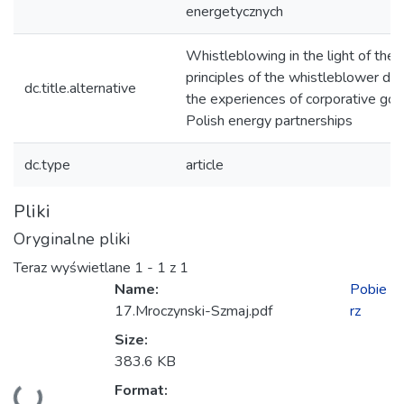
energetycznych
Whistleblowing in the light of the
principles of the whistleblower dire
dc.title.alternative
the experiences of corporative gov
Polish energy partnerships
dc.type
article
Pliki
Oryginalne pliki
Teraz wyświetlane
1 - 1 z 1
Name:
Pobie
17.Mroczynski-Szmaj.pdf
rz
Size:
383.6 KB
Format: