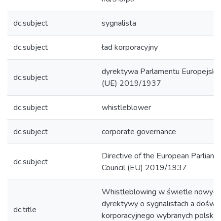
dc.subject
sygnalista
dc.subject
ład korporacyjny
dyrektywa Parlamentu Europejskie
dc.subject
(UE) 2019/1937
dc.subject
whistleblower
dc.subject
corporate governance
Directive of the European Parliame
dc.subject
Council (EU) 2019/1937
Whistleblowing w świetle nowych
dyrektywy o sygnalistach a doświa
dc.title
korporacyjnego wybranych polskic