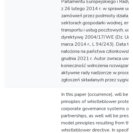
Parlamentu Europejskiego i Rady
z 26 lutego 2014 r. w sprawie udzi
zamówień przez podmioty działają
sektorach gospodarki wodnej, ener
transportu i usług pocztowych, uch
dyrektywę 2004/17/WE (Dz. Urz.
marca 2014 r., L 94/243). Data tra
nałożona na państwa członkowski
grudnia 2021 r. Autor zwraca uwa
konieczność wdrożenia rozwiązań 
aktywnie rady nadzorcze w proces 
zgłoszeń składanych przez sygnali
In this paper (occurrence), will be 
principles of whistleblower protect
corporate governance systems of 
partnerships, as well will be prese
model principles resulting from the
whistleblower directive. In specific