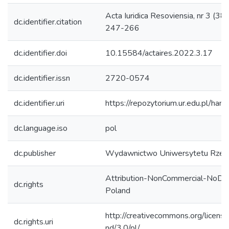
Acta Iuridica Resoviensia, nr 3 (38)
dc.identifier.citation
247-266
dc.identifier.doi
10.15584/actaires.2022.3.17
dc.identifier.issn
2720-0574
dc.identifier.uri
https://repozytorium.ur.edu.pl/han
dc.language.iso
pol
dc.publisher
Wydawnictwo Uniwersytetu Rzes
Attribution-NonCommercial-NoDer
dc.rights
Poland
http://creativecommons.org/licens
dc.rights.uri
nd/3.0/pl/