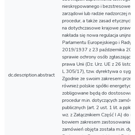
nieskrępowanego i bezstresowego
zarządowi lub radzie nadzorczej na
procedur, a także zasad etycznyc
na dotychczasowe krajowe praw
nakłada się nowa regulacja unijna 
Parlamentu Europejskiego i Rady 
2019/1937 z 23 października 201
sprawie ochrony osób zgłaszającyc
prawa Unii (Dz. Urz. UE z 26 listop
L 305/17), tzw. dyrektywa o sygnal
dc.description.abstract
Zgodnie ze swoim zakresem prze
również polskie spółki energetycz
zobligowane będą do dostosowani
procedur m.in. dotyczących zamów
publicznych (art. 2 ust. 1 lit. a ppkt
wz. z Załącznikiem Część I A) do n
bowiem zakresem zastosowania w
zamówień objęta została m.in. dy