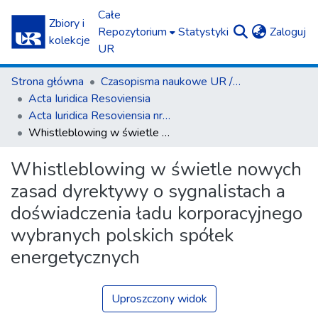
Całe
Zbiory i
(c
Repozytorium
Statystyki
Zaloguj
kolekcje
UR
Strona główna
Czasopisma naukowe UR / Scientific Journals
Acta Iuridica Resoviensia
Acta Iuridica Resoviensia nr 3 (38) 2022
Whistleblowing w świetle nowych zasad dyrektywy o sygnalistach a doświadczenia ładu korporacyjnego wybranych polskich spółek energetycznych
Whistleblowing w świetle nowych
zasad dyrektywy o sygnalistach a
doświadczenia ładu korporacyjnego
wybranych polskich spółek
energetycznych
Uproszczony widok