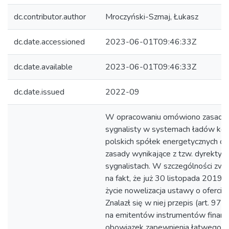
dc.contributor.author
Mroczyński-Szmaj, Łukasz
dc.date.accessioned
2023-06-01T09:46:33Z
dc.date.available
2023-06-01T09:46:33Z
dc.date.issued
2022-09
W opracowaniu omówiono zasady 
sygnalisty w systemach ładów kor
polskich spółek energetycznych o
zasady wynikające z tzw. dyrektyw
sygnalistach. W szczególności zw
na fakt, że już 30 listopada 2019 
życie nowelizacja ustawy o ofercie 
Znalazł się w niej przepis (art. 97d
na emitentów instrumentów finan
obowiązek zapewnienia łatwego,