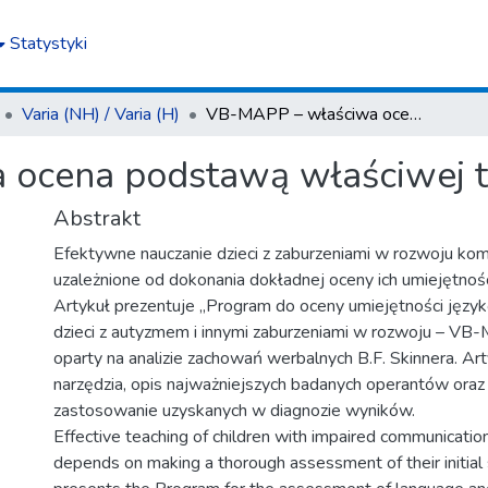
Statystyki
Varia (NH) / Varia (H)
VB-MAPP – właściwa ocena podstawą właściwej terapii
ocena podstawą właściwej t
Abstrakt
Efektywne nauczanie dzieci z zaburzeniami w rozwoju komu
uzależnione od dokonania dokładnej oceny ich umiejętnoś
Artykuł prezentuje „Program do oceny umiejętności języ
dzieci z autyzmem i innymi zaburzeniami w rozwoju – VB-
oparty na analizie zachowań werbalnych B.F. Skinnera. Art
narzędzia, opis najważniejszych badanych operantów oraz
zastosowanie uzyskanych w diagnozie wyników.
Effective teaching of children with impaired communicat
depends on making a thorough assessment of their initial sk