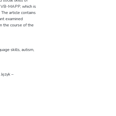
social skills of
 – VB-MAPP, which is
 The article contains
tant examined
in the course of the
guage skills
,
autism
,
 Język –