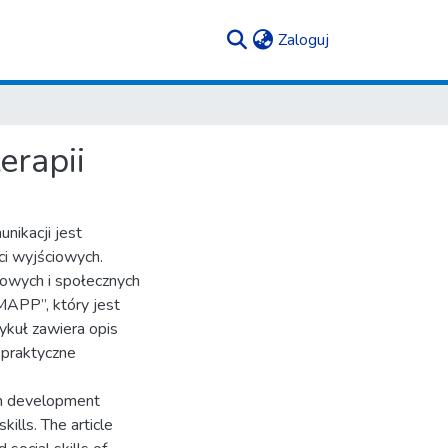
(current)
Zaloguj
erapii
nikacji jest
ci wyjściowych.
kowych i społecznych
MAPP”, który jest
ykuł zawiera opis
 praktyczne
ion development
ills. The article