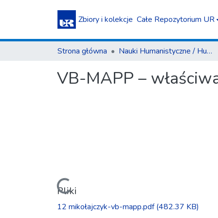
Zbiory i kolekcje
Całe Repozytorium UR
Strona główna
Nauki Humanistyczne / Humanities
VB-MAPP – właściwa 
Ładowanie...
Pliki
12 mikołajczyk-vb-mapp.pdf
(482.37 KB)