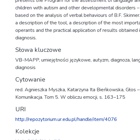
presents the Program for the assessment of language and 
children with autism and other developmental disorders
based on the analysis of verbal behaviours of B.F. Skinner.
a description of the tool, a description of the most impor
operants and the practical application of results obtained 
diagnosis.
Słowa kluczowe
VB-MAPP
,
umiejętności językowe
,
autyzm
,
diagnoza
,
lan
diagnosis
Cytowanie
red. Agnieszka Myszka, Katarzyna Ita Bieńkowska, Głos –
Komunikacja. Tom 5. W obliczu emocji, s. 163–175
URI
http://repozytorium.ur.edu.pl/handle/item/4076
Kolekcje