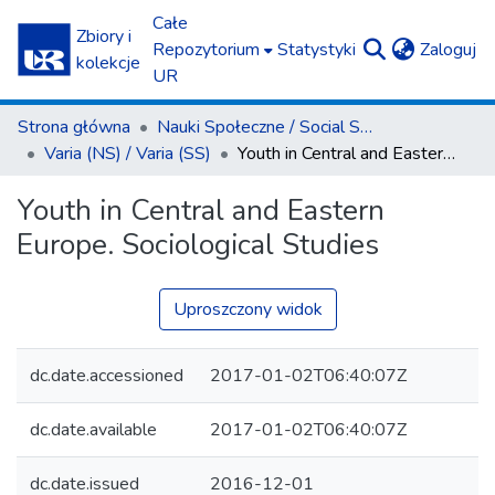
Całe
Zbiory i
(c
Repozytorium
Statystyki
Zaloguj
kolekcje
UR
Strona główna
Nauki Społeczne / Social Sciences
Varia (NS) / Varia (SS)
Youth in Central and Eastern Europe. Sociological Studies
Youth in Central and Eastern
Europe. Sociological Studies
Uproszczony widok
dc.date.accessioned
2017-01-02T06:40:07Z
dc.date.available
2017-01-02T06:40:07Z
dc.date.issued
2016-12-01