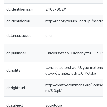
dc.identifier.issn
2409-952X
dc.identifier.uri
http://repozytorium.ur.edu.pl/handle
dc.language.iso
eng
dc.publisher
Uniwersytet w Drohobyczu, UR, 
Uznanie autorstwa-Użycie niekomer
dc.rights
utworów zależnych 3.0 Polska
http://creativecommons.org/licenses/
dc.rights.uri
nd/3.0/pl/
dc.subject
socjologia