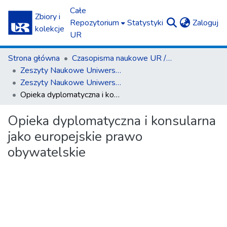
Całe
Zbiory i
(c
Repozytorium
Statystyki
Zaloguj
kolekcje
UR
Strona główna
Czasopisma naukowe UR / Scientific Journals
Zeszyty Naukowe Uniwersytetu Rzeszowskiego. Seria Prawnicza. Prawo
Zeszyty Naukowe Uniwersytetu Rzeszowskiego. Seria Prawnicza. Prawo 13 (2013)
Opieka dyplomatyczna i konsularna jako europejskie prawo obywatelskie
Opieka dyplomatyczna i konsularna
jako europejskie prawo
obywatelskie