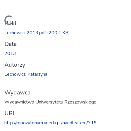
Ładowanie...
Pliki
Lechowicz 2013.pdf
(200.4 KB)
Data
2013
Autorzy
Lechowicz, Katarzyna
Wydawca
Wydawnictwo Uniwersytetu Rzeszowskiego
URI
http://repozytorium.ur.edu.pl/handle/item/319