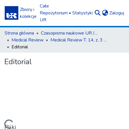
Całe
Zbiory i
(c
Repozytorium
Statystyki
Zaloguj
kolekcje
UR
Strona główna
Czasopisma naukowe UR / Scientific Journals
Medical Review
Medical Review T. 14, z. 3 (2016)
Editorial
Editorial
Pliki