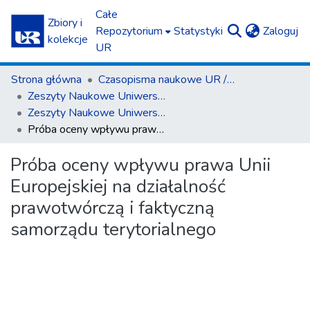
Całe
Zbiory i
(c
Repozytorium
Statystyki
Zaloguj
kolekcje
UR
Strona główna
Czasopisma naukowe UR / Scientific Journals
Zeszyty Naukowe Uniwersytetu Rzeszowskiego. Seria Prawnicza. Prawo
Zeszyty Naukowe Uniwersytetu Rzeszowskiego. Seria Prawnicza. Prawo 13 (2013)
Próba oceny wpływu prawa Unii Europejskiej na działalność prawotwórczą i faktyczną samorządu terytorialnego
Próba oceny wpływu prawa Unii
Europejskiej na działalność
prawotwórczą i faktyczną
samorządu terytorialnego