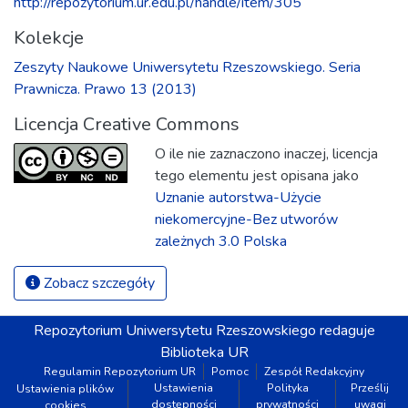
http://repozytorium.ur.edu.pl/handle/item/305
Kolekcje
Zeszyty Naukowe Uniwersytetu Rzeszowskiego. Seria
Prawnicza. Prawo 13 (2013)
Licencja Creative Commons
O ile nie zaznaczono inaczej, licencja
tego elementu jest opisana jako
Uznanie autorstwa-Użycie
niekomercyjne-Bez utworów
zależnych 3.0 Polska
Zobacz szczegóły
Repozytorium
Uniwersytetu Rzeszowskiego
redaguje
Biblioteka UR
Regulamin Repozytorium UR
Pomoc
Zespół Redakcyjny
Ustawienia
Polityka
Prześlij
Ustawienia plików
dostępności
prywatności
uwagi
cookies