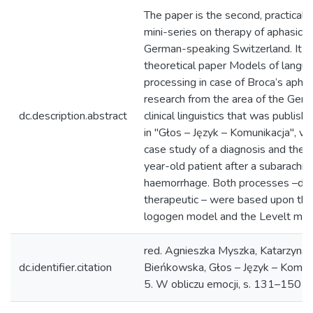
The paper is the second, practical p
mini-series on therapy of aphasic pa
German-speaking Switzerland. It re
theoretical paper Models of langu
processing in case of Broca’s aphas
research from the area of the Ger
dc.description.abstract
clinical linguistics that was publish
in "Głos – Język – Komunikacja", vol. 
case study of a diagnosis and ther
year-old patient after a subarachno
haemorrhage. Both processes –dia
therapeutic – were based upon the
logogen model and the Levelt mod
red. Agnieszka Myszka, Katarzyna I
dc.identifier.citation
Bieńkowska, Głos – Język – Komun
5. W obliczu emocji, s. 131–150