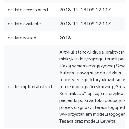
dc.date.accessioned
2018-11-13T09:12:11Z
dc.date.available
2018-11-13T09:12:11Z
dc.date.issued
2018
Artykuł stanowi drugą, praktyczną 
minicyklu dotyczącego terapii pacj
afazją w niemieckojęzycznej Szwajca
Autorka, nawiązując do artykułu
teoretycznego, który ukazał się w
dc.description.abstract
tomie monografii cyklicznej „Głos –
Komunikacja”, opisuje na przykładzi
pacjentki po krwotoku podpajęc
proces diagnozy i terapii logopedyc
wykorzystaniem modelu logogen
Tesaka oraz modelu Levelta.