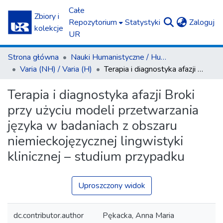
Całe
Zbiory i
(c
Repozytorium
Statystyki
Zaloguj
kolekcje
UR
Strona główna
Nauki Humanistyczne / Humanities
Varia (NH) / Varia (H)
Terapia i diagnostyka afazji Broki przy użyciu modeli przetwarzania języka w badaniach z obszaru niemieckojęzycznej lingwistyki klinicznej – studium przypadku
Terapia i diagnostyka afazji Broki
przy użyciu modeli przetwarzania
języka w badaniach z obszaru
niemieckojęzycznej lingwistyki
klinicznej – studium przypadku
Uproszczony widok
dc.contributor.author
Pękacka, Anna Maria