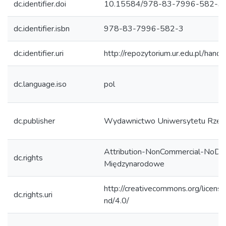
dc.identifier.doi
10.15584/978-83-7996-582-3
dc.identifier.isbn
978-83-7996-582-3
dc.identifier.uri
http://repozytorium.ur.edu.pl/hand
dc.language.iso
pol
dc.publisher
Wydawnictwo Uniwersytetu Rzes
Attribution-NonCommercial-NoDeri
dc.rights
Międzynarodowe
http://creativecommons.org/licens
dc.rights.uri
nd/4.0/