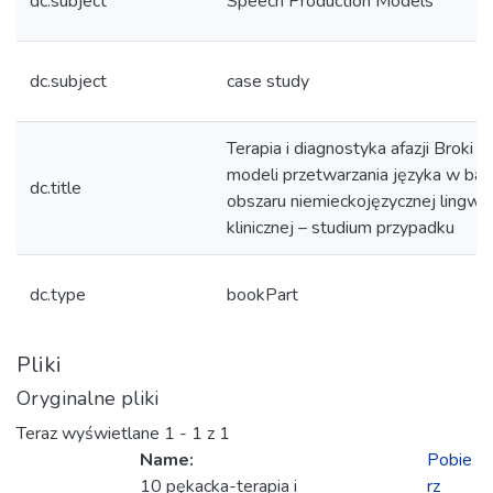
dc.subject
Speech Production Models
dc.subject
case study
Terapia i diagnostyka afazji Broki p
modeli przetwarzania języka w bad
dc.title
obszaru niemieckojęzycznej lingwis
klinicznej – studium przypadku
dc.type
bookPart
Pliki
Oryginalne pliki
Teraz wyświetlane
1 - 1 z 1
Name:
Pobie
10 pękacka-terapia i
rz