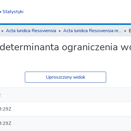
Statystyki
Acta Iuridica Resoviensia
Acta Iuridica Resoviensia nr 3 (38) 2022
determinanta ograniczenia w
Uproszczony widok
z
3:29Z
3:29Z