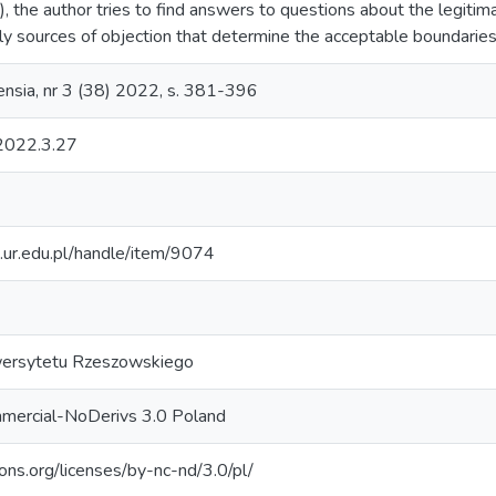
 the author tries to find answers to questions about the legitimac
ally sources of objection that determine the acceptable boundari
iensia, nr 3 (38) 2022, s. 381-396
2022.3.27
m.ur.edu.pl/handle/item/9074
ersytetu Rzeszowskiego
mercial-NoDerivs 3.0 Poland
ons.org/licenses/by-nc-nd/3.0/pl/