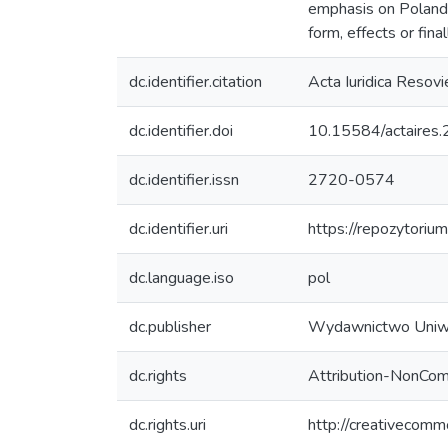
emphasis on Poland),
form, effects or fin
dc.identifier.citation
Acta Iuridica Resov
dc.identifier.doi
10.15584/actaires.
dc.identifier.issn
2720-0574
dc.identifier.uri
https://repozytoriu
dc.language.iso
pol
dc.publisher
Wydawnictwo Uniw
dc.rights
Attribution-NonCom
dc.rights.uri
http://creativecomm