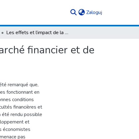
(current)
Zaloguj
Les effets et l’impact de la crise financière sur le marché financier et de banques polonaises
marché financier et de
a été remarqué que,
es fonctionnant en
onnes conditions
ultés financières et
a été rendu possible
éveloppement et
es économistes
e menace pas