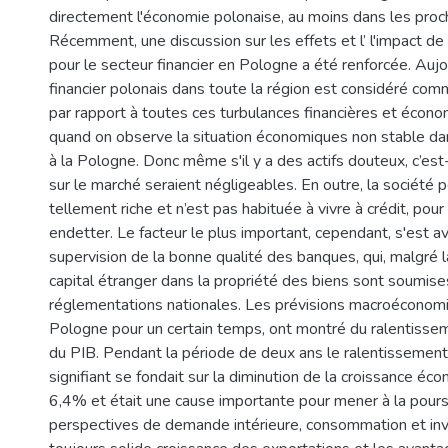
directement l'économie polonaise, au moins dans les proc
Récemment, une discussion sur les effets et l’ l'impact de
pour le secteur financier en Pologne a été renforcée. Aujo
financier polonais dans toute la région est considéré comm
par rapport à toutes ces turbulances financières et écon
quand on observe la situation économiques non stable da
à la Pologne. Donc même s'il y a des actifs douteux, c’est-
sur le marché seraient négligeables. En outre, la société 
tellement riche et n’est pas habituée à vivre à crédit, po
endetter. Le facteur le plus important, cependant, s'est a
supervision de la bonne qualité des banques, qui, malgré 
capital étranger dans la propriété des biens sont soumise
réglementations nationales. Les prévisions macroéconomi
Pologne pour un certain temps, ont montré du ralentissem
du PIB. Pendant la période de deux ans le ralentissement 
signifiant se fondait sur la diminution de la croissance é
6,4% et était une cause importante pour mener à la pour
perspectives de demande intérieure, consommation et in