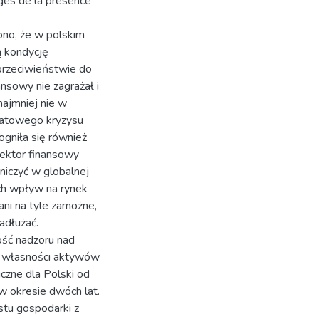
ages de la présence
no, że w polskim
ą kondycję
 przeciwieństwie do
nsowy nie zagrażał i
najmniej nie w
wiatowego kryzysu
ogniła się również
sektor finansowy
niczyć w globalnej
ich wpływ na rynek
ani na tyle zamożne,
adłużać.
ość nadzoru nad
e własności aktywów
zne dla Polski od
 okresie dwóch lat.
stu gospodarki z