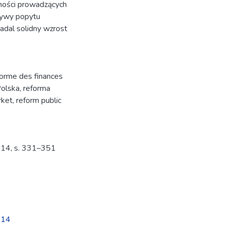
zności prowadzących
tywy popytu
nadal solidny wzrost
forme des finances
olska
,
reforma
rket
,
reform public
014, s. 331–351
014