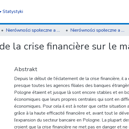
Statystyki
Nierówności społeczne a wzrost gospodarczy
Nierówności społeczne a wzrost gospodarczy z. 38(2)/2014
 de la crise financière sur le 
Abstrakt
Depuis le début de l'éclatement de la crise financière, il 
presque toutes les agences filiales des banques étrangèr
Pologne étaient et jusque là sont encore stables et en b
économiques que leurs propres centrales qui sont en diffic
économiques. Pour cela il est à noter que cette situation 
grâce à la haute efficacité financière et, avant tout le d
l’expansion du secteur bancaire en Pologne. La plupart d
croient que la crise financière ne met pas en danger et n