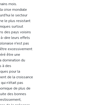
hains mois.
 la crise mondiale
urd’hui le secteur
e le plus resistant
omiques surtout
ns des pays voisins
à-dire leurs effets
polonaise n'est pas
ur être excessivement
véré être une
la domination du
s à des
ques pour la
ent de la croissance
qui n’était pas
conomique de plus de
suite des bonnes
vestissement,