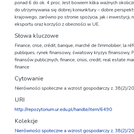
ponad 6 do ok. 4 proc. Jest bowiem kilka ważnych okolic
do utrzymywania się dobrej koniunktury – dobre perspek
krajowego, zarówno po stronie spożycia, jak i inwestycji, 
eksportu oraz korzyści z obecności w UE.
Słowa kluczowe
Finance
,
crise
,
crédit
,
banque
,
marché de l'immobilier
,
la ré
publiques
,
rynek finansowy
,
światowy kryzys finansowy
,
P
finansów publicznych
,
finance
,
crisis
,
credit
,
real estate ma
finance
Cytowanie
Nierówności społeczne a wzrost gospodarczy z. 38(2)/2
URI
http://repozytorium.ur.edu.pl/handle/item/6490
Kolekcje
Nierówności społeczne a wzrost gospodarczy z. 38(2)/2