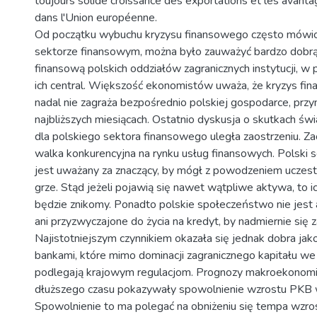
toujours solide croissance des exportations et les avant
dans l'Union européenne.
Od początku wybuchu kryzysu finansowego często mówio
sektorze finansowym, można było zauważyć bardzo dobr
finansową polskich oddziałów zagranicznych instytucji, w
ich central. Większość ekonomistów uważa, że kryzys fina
nadal nie zagraża bezpośrednio polskiej gospodarce, przy
najbliższych miesiącach. Ostatnio dyskusja o skutkach ś
dla polskiego sektora finansowego uległa zaostrzeniu. Za
walka konkurencyjna na rynku usług finansowych. Polski 
jest uważany za znaczący, by mógł z powodzeniem uczest
grze. Stąd jeżeli pojawią się nawet wątpliwe aktywa, to 
będzie znikomy. Ponadto polskie społeczeństwo nie jest 
ani przyzwyczajone do życia na kredyt, by nadmiernie się z
Najistotniejszym czynnikiem okazała się jednak dobra jak
bankami, które mimo dominacji zagranicznego kapitału w
podlegają krajowym regulacjom. Prognozy makroekonomic
dłuższego czasu pokazywały spowolnienie wzrostu PKB w
Spowolnienie to ma polegać na obniżeniu się tempa wzro