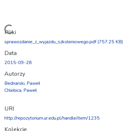
Ładowanie...
Pliki
sprawozdanie_z_wyjazdu_szkoleniowego.pdf
(757.25 KB)
Data
2015-09-28
Autorzy
Bednarski, Paweł
Chlebica, Paweł
URI
http://repozytorium.ur.edu.pl/handle/item/1235
Kolekcje