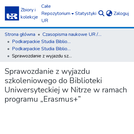
Całe
Zbiory i
(c
Repozytorium
Statystyki
Zaloguj
kolekcje
UR
Strona główna
Czasopisma naukowe UR / Scientific Journals
Podkarpackie Studia Biblioteczne
Podkarpackie Studia Biblioteczne nr 4 (2015)
Sprawozdanie z wyjazdu szkoleniowego do Biblioteki Uniwersyteckiej w Nitrze w ramach programu „Erasmus+”
Sprawozdanie z wyjazdu
szkoleniowego do Biblioteki
Uniwersyteckiej w Nitrze w ramach
programu „Erasmus+”