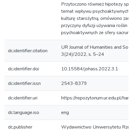
Przytoczono również hipotezy spe
temat wpływu psychoaktywnych ro
kulturę starożytną, omówiono zasa
przyczyny dyfuzji używania roślin
psychoaktywnych ze sfery sacrum 
UR Journal of Humanities and Socia
dc.identifier.citation
3(24)/2022, s. 5–24
dc.identifier.doi
10.15584/johass.2022.3.1
dc.identifier.issn
2543-8379
dc.identifier.uri
https://repozytorium.ur.edu.pl/han
dc.language.iso
eng
dc.publisher
Wydawnictwo Uniwersytetu Rzes