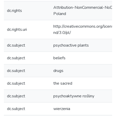
Attribution-NonCommercial-NoDer
dc.rights
Poland
http://creativecommons.org/licens
dc.rights.uri
nd/3.0/pl/
dc.subject
psychoactive plants
dc.subject
beliefs
dc.subject
drugs
dc.subject
the sacred
dc.subject
psychoaktywne rośliny
dc.subject
wierzenia