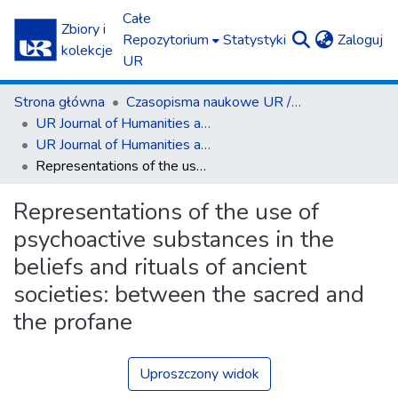
Całe
Zbiory i
(c
Repozytorium
Statystyki
Zaloguj
kolekcje
UR
Strona główna
Czasopisma naukowe UR / Scientific Journals
UR Journal of Humanities and Social Sciences
UR Journal of Humanities and Social Sciences nr 3(24)/2022
Representations of the use of psychoactive substances in the beliefs and rituals of ancient societies: between the sacred and the profane
Representations of the use of
psychoactive substances in the
beliefs and rituals of ancient
societies: between the sacred and
the profane
Uproszczony widok