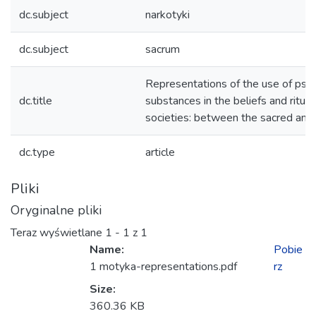
dc.subject
narkotyki
dc.subject
sacrum
Representations of the use of psy
dc.title
substances in the beliefs and ritual
societies: between the sacred and
dc.type
article
Pliki
Oryginalne pliki
Teraz wyświetlane
1 - 1 z 1
Name:
Pobie
1 motyka-representations.pdf
rz
Size:
Ładowanie...
360.36 KB