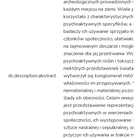
archeologicznych prowadzonych w 
każdym miejscu na ziemi. Wiele pl
korzystało z charakterystycznych dl
psychoaktywnych specyfików, a z
badaczy ich używanie sprzyjało inte
członków społeczności, ułatwiało 
na zajmowanym obszarze i mogło m
znaczenie dla jej przetrwania. Wok
psychoaktywnych roślin i toksyczny
niektórych przedstawicieli świata f
dc.description.abstract
wytworzył się konglomerat mitów, 
właściwości im przypisywanych. W
niematerialnej i materialnej pozost
ślady ich obecności. Celem niniejsz
jest przedstawienie reprezentacji
psychoaktywnych w wierzeniach p
społeczności, ich występowanie w 
sztuce naskalnej i sepulkralnej, o
przyczyn ich używania w trakcie ryt