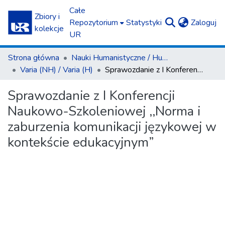
Całe
Zbiory i
(c
Repozytorium
Statystyki
Zaloguj
kolekcje
UR
Strona główna
Nauki Humanistyczne / Humanities
Varia (NH) / Varia (H)
Sprawozdanie z I Konferencji Naukowo-Szkoleniowej ,,Norma i zaburzenia komunikacji językowej w kontekście edukacyjnym”
Sprawozdanie z I Konferencji
Naukowo-Szkoleniowej ,,Norma i
zaburzenia komunikacji językowej w
kontekście edukacyjnym”