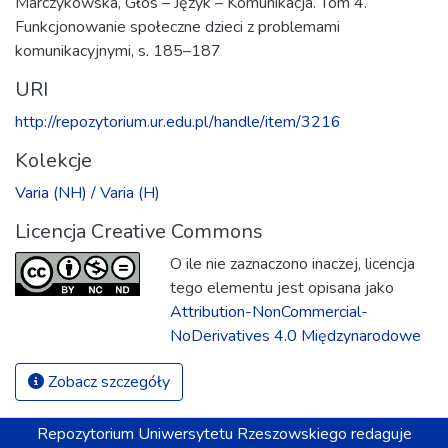
Marczykowska, Głos – Język – Komunikacja. Tom 4.
Funkcjonowanie społeczne dzieci z problemami
komunikacyjnymi, s. 185–187
URI
http://repozytorium.ur.edu.pl/handle/item/3216
Kolekcje
Varia (NH) / Varia (H)
Licencja Creative Commons
O ile nie zaznaczono inaczej, licencja
tego elementu jest opisana jako
Attribution-NonCommercial-
NoDerivatives 4.0 Międzynarodowe
Zobacz szczegóły
Repozytorium
Uniwersytetu Rzeszowskiego
redaguje