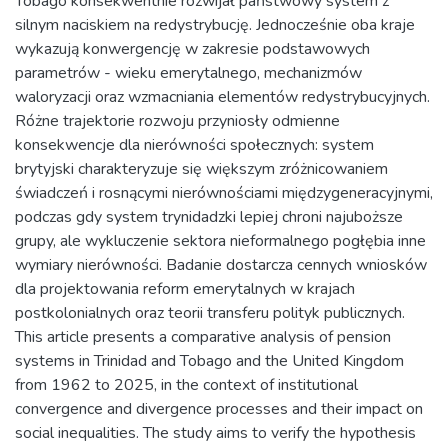
Tobago konsekwentnie rozwijał państwowy system z
silnym naciskiem na redystrybucję. Jednocześnie oba kraje
wykazują konwergencję w zakresie podstawowych
parametrów - wieku emerytalnego, mechanizmów
waloryzacji oraz wzmacniania elementów redystrybucyjnych.
Różne trajektorie rozwoju przyniosły odmienne
konsekwencje dla nierówności społecznych: system
brytyjski charakteryzuje się większym zróżnicowaniem
świadczeń i rosnącymi nierównościami międzygeneracyjnymi,
podczas gdy system trynidadzki lepiej chroni najuboższe
grupy, ale wykluczenie sektora nieformalnego pogłębia inne
wymiary nierówności. Badanie dostarcza cennych wniosków
dla projektowania reform emerytalnych w krajach
postkolonialnych oraz teorii transferu polityk publicznych.
This article presents a comparative analysis of pension
systems in Trinidad and Tobago and the United Kingdom
from 1962 to 2025, in the context of institutional
convergence and divergence processes and their impact on
social inequalities. The study aims to verify the hypothesis