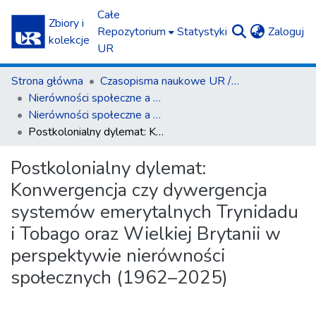
Całe
Zbiory i
(c
Repozytorium
Statystyki
Zaloguj
kolekcje
UR
Strona główna
Czasopisma naukowe UR / Scientific Journals
Nierówności społeczne a wzrost gospodarczy
Nierówności społeczne a wzrost gospodarczy z. 84(4)/2025
Postkolonialny dylemat: Konwergencja czy dywergencja systemów emerytalnych Trynidadu i Tobago oraz Wielkiej Brytanii w perspektywie nierówności społecznych (1962–2025)
Postkolonialny dylemat:
Konwergencja czy dywergencja
systemów emerytalnych Trynidadu
i Tobago oraz Wielkiej Brytanii w
perspektywie nierówności
społecznych (1962–2025)