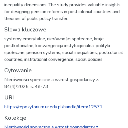
inequality dimensions. The study provides valuable insights
for designing pension reforms in postcolonial countries and
theories of public policy transfer.
Słowa kluczowe
systemy emerytalne
,
nierówności społeczne
,
kraje
postkolonialne
,
konwergencja instytucjonalna
,
polityki
społeczne
,
pension systems
,
social inequalities
,
postcolonial
countries
,
institutional convergence
,
social policies
Cytowanie
Nierówności społeczne a wzrost gospodarczy z.
84(4)/2025, s. 48-73
URI
https://repozytorium.ur.edu.pl/handle/item/12571
Kolekcje
Nierówności społeczne a wzrost gospodarczy z.