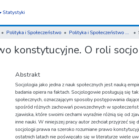
Statystyki
Polityka i Społeczeństwo
Polityka i Społeczeństwo nr 4(20)/2022
o konstytucyjne. O roli socj
Abstrakt
Socjologia jako jedna z nauk społecznych jest nauką empi
badania opiera na faktach. Socjologowie posługują się ta
społecznych, oznaczającym sposoby postępowania dające
spośród różnych zachowań powszechnych w społeczeństw
zjawiska, które swoimi cechami wyraźnie różnią się od zj
inne nauki. W niniejszej pracy autor zechciał przyjrzeć si
socjologii prawa na szeroko rozumiane prawo konstytucy
ostatnich latach nie poświęcało się w literaturze wiele u