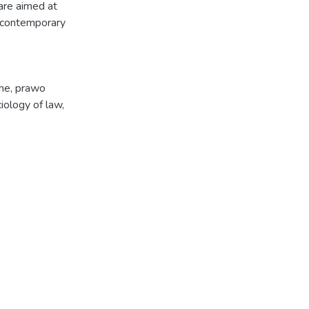
 are aimed at
e contemporary
ne
,
prawo
iology of law
,