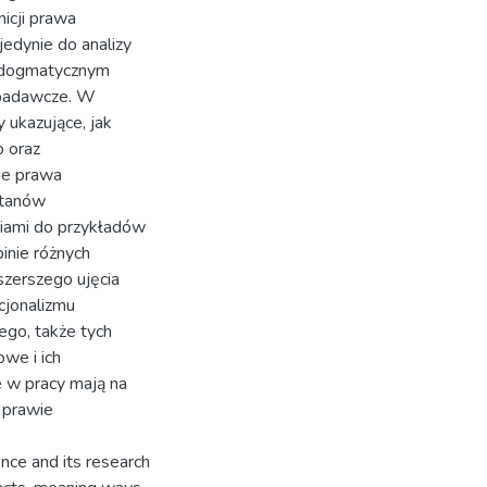
nicji prawa
jedynie do analizy
w dogmatycznym
y badawcze. W
 ukazujące, jak
o oraz
ie prawa
stanów
iami do przykładów
inie różnych
szerszego ujęcia
cjonalizmu
go, także tych
we i ich
e w pracy mają na
 prawie
ence and its research