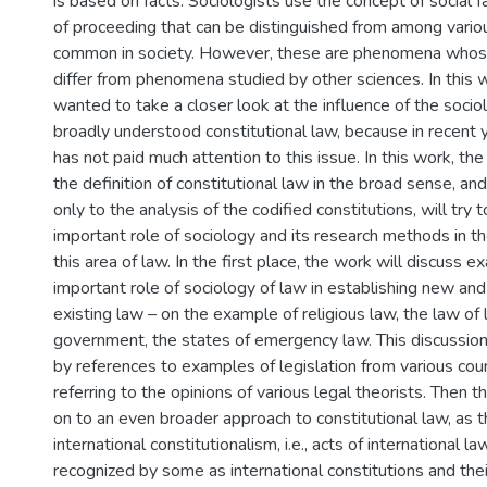
is based on facts. Sociologists use the concept of social 
of proceeding that can be distinguished from among vario
common in society. However, these are phenomena whose
differ from phenomena studied by other sciences. In this 
wanted to take a closer look at the influence of the socio
broadly understood constitutional law, because in recent y
has not paid much attention to this issue. In this work, th
the definition of constitutional law in the broad sense, and
only to the analysis of the codified constitutions, will try t
important role of sociology and its research methods in t
this area of law. In the first place, the work will discuss
important role of sociology of law in establishing new and
existing law – on the example of religious law, the law of l
government, the states of emergency law. This discussion
by references to examples of legislation from various cou
referring to the opinions of various legal theorists. Then 
on to an even broader approach to constitutional law, as 
international constitutionalism, i.e., acts of international la
recognized by some as international constitutions and thei