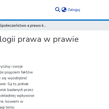
(current)
Zaloguj
Społeczeństwo a prawo konstytucyjne. O roli socjologii prawa w prawie konstytucyjnym
ologii prawa w prawie
ryczną i swoje
kże pojęciem faktów
 się wyodrębnić
ie. Są to jednak
awisk badanych przez
ę dokładniej wpływowi
jne, bowiem w
wagi temu