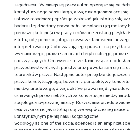
zagadnieniu. W niniejszej pracy autor, opierając się na defi
konstytucyjnego sensu largo, a więc nieograniczającej się 
ustawy zasadniczej, spróbuje wskazać, jak istotną rolę 
badaniu tej dziedziny prawa pełni socjologia i jej metod
pierwszej kolejności w pracy omówione zostaną przykłady
istotną rolę pełni socjologia prawa w stanowieniu noweg
interpretowaniu już obowiązującego prawa – na przykładz
wyznaniowego, prawa samorządu terytorialnego, prawa 
nadzwyczajnych. Omówienie to zostanie wsparte odesłan
prawodawstw różnych państw oraz powołaniem się na op
teoretyków prawa. Następnie autor przejdzie do jeszcze 
prawa konstytucyjnego, bowiem z perspektywy konstytu
międzynarodowego, a więc aktów prawa międzynarodowe
uznawanych przez niektórych za konstytucje międzynarodo
socjologiczno-prawnej analizy. Rozważania przedstawion
celu wykazanie, jak istotną rolę we współczesnej nauce o
konstytucyjnym pełnią nauki socjologiczne.
Sociology as one of the social sciences is an empirical sci