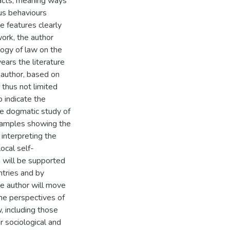
facts, meaning ways
us behaviours
 features clearly
work, the author
logy of law on the
ears the literature
e author, based on
 thus not limited
o indicate the
he dogmatic study of
 examples showing the
 interpreting the
ocal self-
 will be supported
ntries and by
the author will move
the perspectives of
w, including those
r sociological and