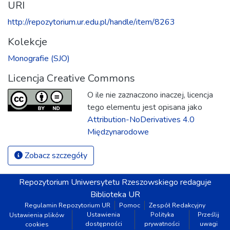
URI
http://repozytorium.ur.edu.pl/handle/item/8263
Kolekcje
Monografie (SJO)
Licencja Creative Commons
O ile nie zaznaczono inaczej, licencja
tego elementu jest opisana jako
Attribution-NoDerivatives 4.0
Międzynarodowe
Zobacz szczegóły
Repozytorium
Uniwersytetu Rzeszowskiego
redaguje
Biblioteka UR
Regulamin Repozytorium UR
Pomoc
Zespół Redakcyjny
Ustawienia
Polityka
Prześlij
Ustawienia plików
dostępności
prywatności
uwagi
cookies