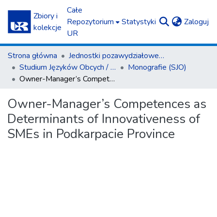
Całe
Zbiory i
(c
Repozytorium
Statystyki
Zaloguj
kolekcje
UR
Strona główna
Jednostki pozawydziałowe / Interfaculty Units
Studium Języków Obcych / Center for Foreign Language Studies
Monografie (SJO)
Owner-Manager’s Competences as Determinants of Innovativeness of SMEs in Podkarpacie Province
Owner-Manager’s Competences as
Determinants of Innovativeness of
SMEs in Podkarpacie Province