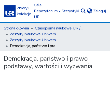
Całe
Zbiory i
(c
Repozytorium
Statystyki
Zaloguj
kolekcje
UR
Strona główna
Czasopisma naukowe UR / Scientific Journals
Zeszyty Naukowe Uniwersytetu Rzeszowskiego. Seria Prawnicza. Prawo
Zeszyty Naukowe Uniwersytetu Rzeszowskiego. Seria Prawnicza. Prawo 19 (2016)
Demokracja, państwo i prawo – podstawy, wartości i wyzwania
Demokracja, państwo i prawo –
podstawy, wartości i wyzwania