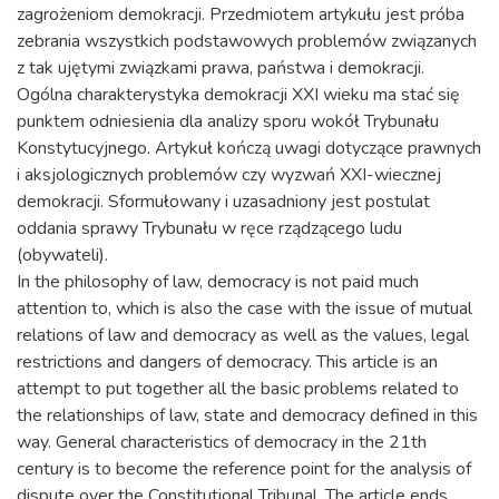
zagrożeniom demokracji. Przedmiotem artykułu jest próba
zebrania wszystkich podstawowych problemów związanych
z tak ujętymi związkami prawa, państwa i demokracji.
Ogólna charakterystyka demokracji XXI wieku ma stać się
punktem odniesienia dla analizy sporu wokół Trybunału
Konstytucyjnego. Artykuł kończą uwagi dotyczące prawnych
i aksjologicznych problemów czy wyzwań XXI-wiecznej
demokracji. Sformułowany i uzasadniony jest postulat
oddania sprawy Trybunału w ręce rządzącego ludu
(obywateli).
In the philosophy of law, democracy is not paid much
attention to, which is also the case with the issue of mutual
relations of law and democracy as well as the values, legal
restrictions and dangers of democracy. This article is an
attempt to put together all the basic problems related to
the relationships of law, state and democracy defined in this
way. General characteristics of democracy in the 21th
century is to become the reference point for the analysis of
dispute over the Constitutional Tribunal. The article ends