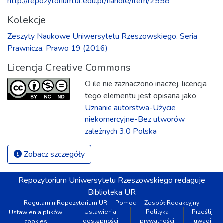
http://repozytorium.ur.edu.pl/handle/item/2558
Kolekcje
Zeszyty Naukowe Uniwersytetu Rzeszowskiego. Seria
Prawnicza. Prawo 19 (2016)
Licencja Creative Commons
O ile nie zaznaczono inaczej, licencja
tego elementu jest opisana jako
Uznanie autorstwa-Użycie
niekomercyjne-Bez utworów
zależnych 3.0 Polska
Zobacz szczegóły
Repozytorium
Uniwersytetu Rzeszowskiego
redaguje
Biblioteka UR
Regulamin Repozytorium UR
Pomoc
Zespół Redakcyjny
Ustawienia
Polityka
Prześlij
Ustawienia plików
dostępności
prywatności
uwagi
cookies