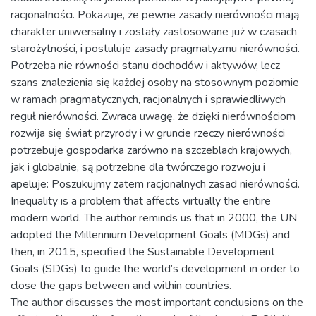
racjonalności. Pokazuje, że pewne zasady nierówności mają
charakter uniwersalny i zostały zastosowane już w czasach
starożytności, i postuluje zasady pragmatyzmu nierówności.
Potrzeba nie równości stanu dochodów i aktywów, lecz
szans znalezienia się każdej osoby na stosownym poziomie
w ramach pragmatycznych, racjonalnych i sprawiedliwych
reguł nierówności. Zwraca uwagę, że dzięki nierównościom
rozwija się świat przyrody i w gruncie rzeczy nierówności
potrzebuje gospodarka zarówno na szczeblach krajowych,
jak i globalnie, są potrzebne dla twórczego rozwoju i
apeluje: Poszukujmy zatem racjonalnych zasad nierówności.
Inequality is a problem that affects virtually the entire
modern world. The author reminds us that in 2000, the UN
adopted the Millennium Development Goals (MDGs) and
then, in 2015, specified the Sustainable Development
Goals (SDGs) to guide the world’s development in order to
close the gaps between and within countries.
The author discusses the most important conclusions on the