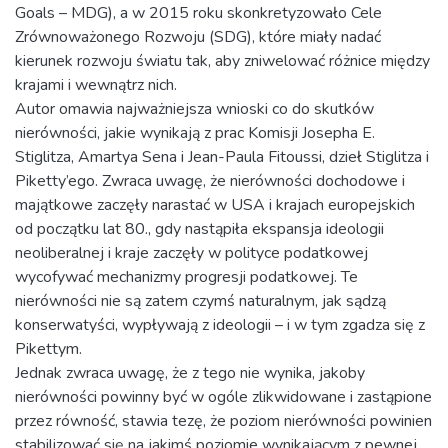
Goals – MDG), a w 2015 roku skonkretyzowało Cele
Zrównoważonego Rozwoju (SDG), które miały nadać
kierunek rozwoju światu tak, aby zniwelować różnice między
krajami i wewnątrz nich.
Autor omawia najważniejsza wnioski co do skutków
nierówności, jakie wynikają z prac Komisji Josepha E.
Stiglitza, Amartya Sena i Jean-Paula Fitoussi, dzieł Stiglitza i
Piketty’ego. Zwraca uwagę, że nierówności dochodowe i
majątkowe zaczęły narastać w USA i krajach europejskich
od początku lat 80., gdy nastąpiła ekspansja ideologii
neoliberalnej i kraje zaczęły w polityce podatkowej
wycofywać mechanizmy progresji podatkowej. Te
nierówności nie są zatem czymś naturalnym, jak sądzą
konserwatyści, wypływają z ideologii – i w tym zgadza się z
Pikettym.
Jednak zwraca uwagę, że z tego nie wynika, jakoby
nierówności powinny być w ogóle zlikwidowane i zastąpione
przez równość, stawia tezę, że poziom nierówności powinien
stabilizować się na jakimś poziomie wynikającym z pewnej