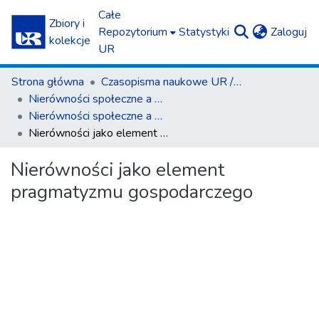
Całe
Zbiory i
(c
Repozytorium
Statystyki
Zaloguj
kolekcje
UR
Strona główna
Czasopisma naukowe UR / Scientific Journals
Nierówności społeczne a wzrost gospodarczy
Nierówności społeczne a wzrost gospodarczy z. 73(1)/2023
Nierówności jako element pragmatyzmu gospodarczego
Nierówności jako element
pragmatyzmu gospodarczego