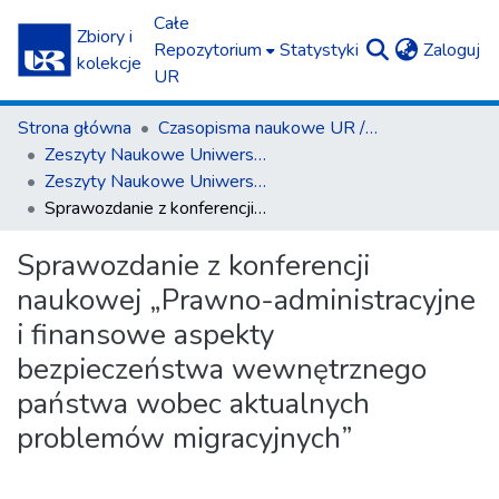
Całe
Zbiory i
(c
Repozytorium
Statystyki
Zaloguj
kolekcje
UR
Strona główna
Czasopisma naukowe UR / Scientific Journals
Zeszyty Naukowe Uniwersytetu Rzeszowskiego. Seria Prawnicza. Prawo
Zeszyty Naukowe Uniwersytetu Rzeszowskiego. Seria Prawnicza. Prawo 19 (2016)
Sprawozdanie z konferencji naukowej „Prawno-administracyjne i finansowe aspekty bezpieczeństwa wewnętrznego państwa wobec aktualnych problemów migracyjnych”
Sprawozdanie z konferencji
naukowej „Prawno-administracyjne
i finansowe aspekty
bezpieczeństwa wewnętrznego
państwa wobec aktualnych
problemów migracyjnych”