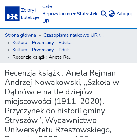
Całe
Zbiory i
(c
Repozytorium
Statystyki
Zaloguj
kolekcje
UR
Strona główna
Czasopisma naukowe UR / Scientific Journals
Kultura - Przemiany - Edukacja
Kultura - Przemiany - Edukacja T. 10 (2022)
Recenzja książki: Aneta Rejman, Andrzej Nowakowski, „Szkoła w Dąbrówce na tle dziejów miejscowości (1911–2020). Przyczynek do historii gminy Stryszów”, Wydawnictwo Uniwersytetu Rzeszowskiego, Rzeszów 2022, ss. 175
Recenzja książki: Aneta Rejman,
Andrzej Nowakowski, „Szkoła w
Dąbrówce na tle dziejów
miejscowości (1911–2020).
Przyczynek do historii gminy
Stryszów”, Wydawnictwo
Uniwersytetu Rzeszowskiego,