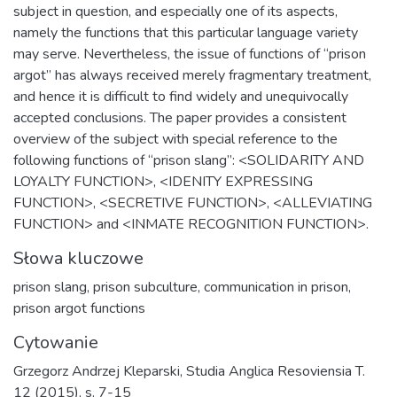
subject in question, and especially one of its aspects,
namely the functions that this particular language variety
may serve. Nevertheless, the issue of functions of “prison
argot” has always received merely fragmentary treatment,
and hence it is difficult to find widely and unequivocally
accepted conclusions. The paper provides a consistent
overview of the subject with special reference to the
following functions of “prison slang”: <SOLIDARITY AND
LOYALTY FUNCTION>, <IDENITY EXPRESSING
FUNCTION>, <SECRETIVE FUNCTION>, <ALLEVIATING
FUNCTION> and <INMATE RECOGNITION FUNCTION>.
Słowa kluczowe
prison slang
,
prison subculture
,
communication in prison
,
prison argot functions
Cytowanie
Grzegorz Andrzej Kleparski, Studia Anglica Resoviensia T.
12 (2015), s. 7-15