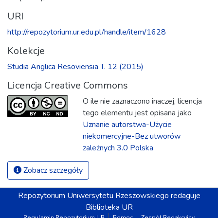
URI
http://repozytorium.ur.edu.pl/handle/item/1628
Kolekcje
Studia Anglica Resoviensia T. 12 (2015)
Licencja Creative Commons
O ile nie zaznaczono inaczej, licencja
tego elementu jest opisana jako
Uznanie autorstwa-Użycie
niekomercyjne-Bez utworów
zależnych 3.0 Polska
Zobacz szczegóły
Repozytorium
Uniwersytetu Rzeszowskiego
redaguje
Biblioteka UR
Regulamin Repozytorium UR
Pomoc
Zespół Redakcyjny