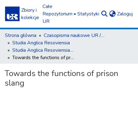
Całe
Zbiory i
(c
Repozytorium
Statystyki
Zaloguj
kolekcje
UR
Strona główna
Czasopisma naukowe UR / Scientific Journals
Studia Anglica Resoviensia
Studia Anglica Resoviensia T. 12 (2015)
Towards the functions of prison slang
Towards the functions of prison
slang