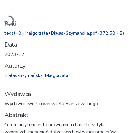
Ładowanie...
Pliki
tekst+8+Małgorzata+Białas-Szymańska.pdf
(372.58 KB)
Data
2023-12
Autorzy
Białas-Szymańska, Małgorzata
Wydawca
Wydawnictwo Uniwersytetu Rzeszowskiego
Abstrakt
Celem artykułu jest porównanie i charakterystyka
wybranych zagadnień dotyczących cyfryzacji procesów