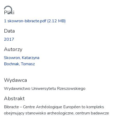
wanie...
Pliki
1 skowron-bibracte.pdf
(2.12 MB)
Data
2017
Autorzy
Skowron, Katarzyna
Bochnak, Tomasz
Wydawca
Wydawnictwo Uniwersytetu Rzeszowskiego
Abstrakt
Bibracte – Centre Archéologique Européen to kompleks
obejmujący stanowisko archeologiczne, centrum badawcze