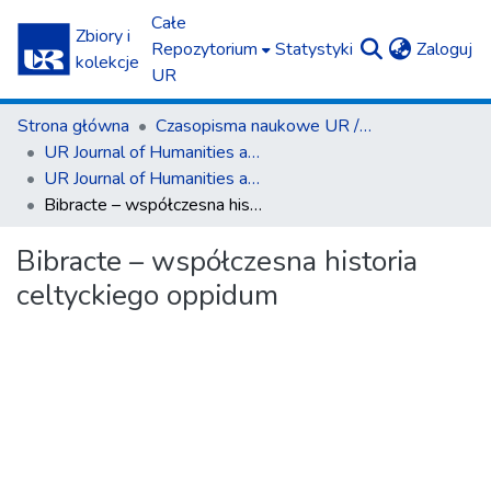
Całe
Zbiory i
(c
Repozytorium
Statystyki
Zaloguj
kolekcje
UR
Strona główna
Czasopisma naukowe UR / Scientific Journals
UR Journal of Humanities and Social Sciences
UR Journal of Humanities and Social Sciences nr 2(3)/2017
Bibracte – współczesna historia celtyckiego oppidum
Bibracte – współczesna historia
celtyckiego oppidum