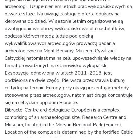
archeologii. Uzupełnieniem letnich prac wykopaliskowych są
otwarte staże. Na uwagę zasługuje oferta edukacyjna
kierowana do dzieci. W sezonie letnim organizowane są
dwutygodniowe obozy wykopaliskowe dla nastolatków,
podczas których młodzi ludzie pod opieką
wykwalifikowanych archeologów prowadzą badania
archeologiczne na Mont Beuvray. Muzeum Cywilizacji
Celtyckiej natomiast ma na celu upowszechnianie wiedzy na
temat prowadzonych na stanowisku wykopalisk.
Ekspozycja, odnowiona w latach 2011–2013, jest
podzielona na dwie części. Pierwsza przedstawia kulturę
celtycką na terenie Europy, przy okazji prezentując metody
stosowane przez archeologów, natomiast druga koncentruje
się na celtyckim oppidum Bibracte.
Bibracte-Centre archéologique Européen is a complex
comprising of an archaeological site, Research Centre and
Museum, located in the Morvan Regional Park (France).
Location of the complex is determined by the fortified Celtic