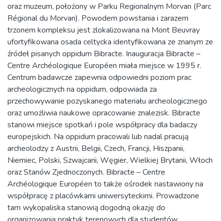
oraz muzeum, położony w Parku Regionalnym Morvan (Parc
Régional du Morvan). Powodem powstania i zarazem
trzonem kompleksu jest zlokalizowana na Mont Beuvray
ufortyfikowana osada celtycka identyfikowana ze znanym ze
źródeł pisanych oppidum Bibracte. Inauguracja Bibracte –
Centre Archéologique Européen miała miejsce w 1995 r.
Centrum badawcze zapewnia odpowiedni poziom prac
archeologicznych na oppidum, odpowiada za
przechowywanie pozyskanego materiału archeologicznego
oraz umożliwia naukowe opracowanie znalezisk. Bibracte
stanowi miejsce spotkań i pole współpracy dla badaczy
europejskich. Na oppidum pracowali lub nadal pracują
archeolodzy z Austrii, Belgii, Czech, Francji, Hiszpanii,
Niemiec, Polski, Szwajcarii, Węgier, Wielkiej Brytanii, Włoch
oraz Stanów Zjednoczonych. Bibracte – Centre
Archéologique Européen to także ośrodek nastawiony na
współpracę z placówkami uniwersyteckimi. Prowadzone
tam wykopaliska stanowią dogodną okazję do
organizowania praktyk terenowych dla studentów