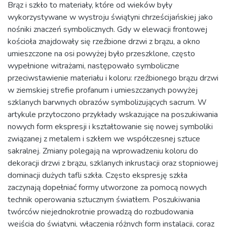
Brąz i szkło to materiały, które od wieków były
wykorzystywane w wystroju świątyni chrześcijańskiej jako
nośniki znaczeń symbolicznych. Gdy w elewacji frontowej
kościoła znajdowały się rzeźbione drzwi z brązu, a okno
umieszczone na osi powyżej było przeszklone, często
wypełnione witrażami, następowało symboliczne
przeciwstawienie materiału i koloru: rzeźbionego brązu drzwi
w ziemskiej strefie profanum i umieszczanych powyżej
szklanych barwnych obrazów symbolizujących sacrum. W
artykule przytoczono przykłady wskazujące na poszukiwania
nowych form ekspresji i kształtowanie się nowej symboliki
związanej z metalem i szkłem we współczesnej sztuce
sakralnej. Zmiany polegają na wprowadzeniu koloru do
dekoracji drzwi z brązu, szklanych inkrustacji oraz stopniowej
dominacji dużych tafli szkła. Często ekspresję szkła
zaczynają dopełniać formy utworzone za pomocą nowych
technik operowania sztucznym światłem. Poszukiwania
twórców niejednokrotnie prowadzą do rozbudowania
wejścia do świątyni, włączenia różnych form instalacji, coraz