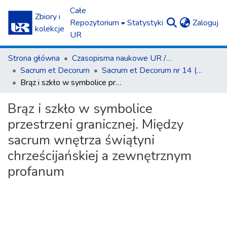
Całe
Zbiory i
(c
Repozytorium
Statystyki
Zaloguj
kolekcje
UR
Strona główna
Czasopisma naukowe UR / Scientific Journals
Sacrum et Decorum
Sacrum et Decorum nr 14 (2021)
Brąz i szkło w symbolice przestrzeni granicznej. Między sacrum wnętrza świątyni chrześcijańskiej a zewnętrznym profanum
Brąz i szkło w symbolice
przestrzeni granicznej. Między
sacrum wnętrza świątyni
chrześcijańskiej a zewnętrznym
profanum