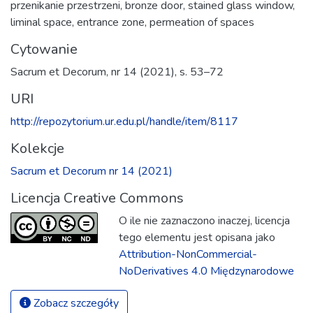
przenikanie przestrzeni
,
bronze door
,
stained glass window
,
liminal space
,
entrance zone
,
permeation of spaces
Cytowanie
Sacrum et Decorum, nr 14 (2021), s. 53–72
URI
http://repozytorium.ur.edu.pl/handle/item/8117
Kolekcje
Sacrum et Decorum nr 14 (2021)
Licencja Creative Commons
O ile nie zaznaczono inaczej, licencja
tego elementu jest opisana jako
Attribution-NonCommercial-
NoDerivatives 4.0 Międzynarodowe
Zobacz szczegóły