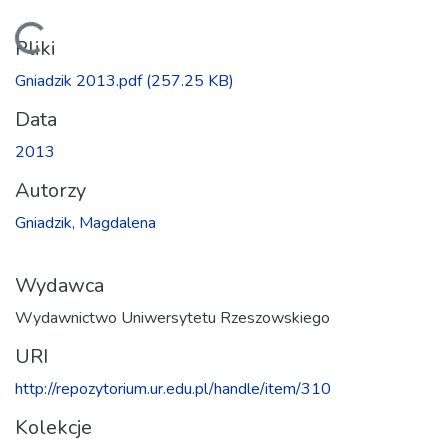
Ładowanie...
Pliki
Gniadzik 2013.pdf
(257.25 KB)
Data
2013
Autorzy
Gniadzik, Magdalena
Wydawca
Wydawnictwo Uniwersytetu Rzeszowskiego
URI
http://repozytorium.ur.edu.pl/handle/item/310
Kolekcje