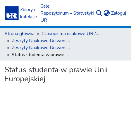
Całe
Zbiory i
(c
Repozytorium
Statystyki
Zaloguj
kolekcje
UR
Strona główna
Czasopisma naukowe UR / Scientific Journals
Zeszyty Naukowe Uniwersytetu Rzeszowskiego. Seria Prawnicza. Prawo
Zeszyty Naukowe Uniwersytetu Rzeszowskiego. Seria Prawnicza. Prawo 13 (2013)
Status studenta w prawie Unii Europejskiej
Status studenta w prawie Unii
Europejskiej